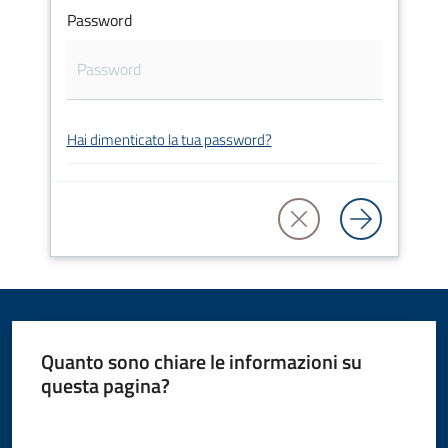
Password
Amministrazione
Novità
Servizi
Hai dimenticato la tua password?
Vivere
il
Comune
Quanto sono chiare le informazioni su
C
questa pagina?
e
Valuta da 1 a 5 stelle
r