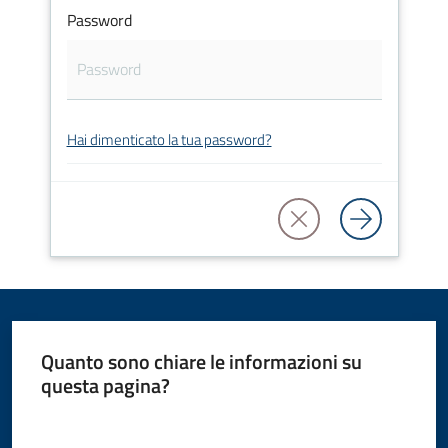
Password
Amministrazione
Novità
Servizi
Hai dimenticato la tua password?
Vivere
il
Comune
Quanto sono chiare le informazioni su
C
questa pagina?
e
Valuta da 1 a 5 stelle
r