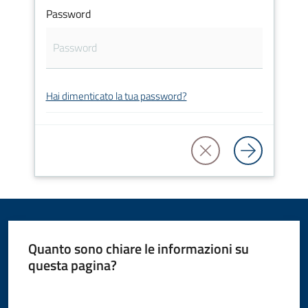
Password
Amministrazione
Novità
Servizi
Hai dimenticato la tua password?
Vivere
il
Comune
Quanto sono chiare le informazioni su
C
questa pagina?
e
Valuta da 1 a 5 stelle
r