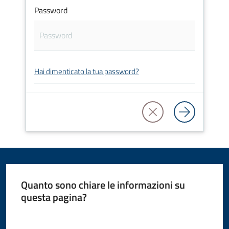
Password
Amministrazione
Novità
Servizi
Hai dimenticato la tua password?
Vivere
il
Comune
Quanto sono chiare le informazioni su
C
questa pagina?
e
Valuta da 1 a 5 stelle
r