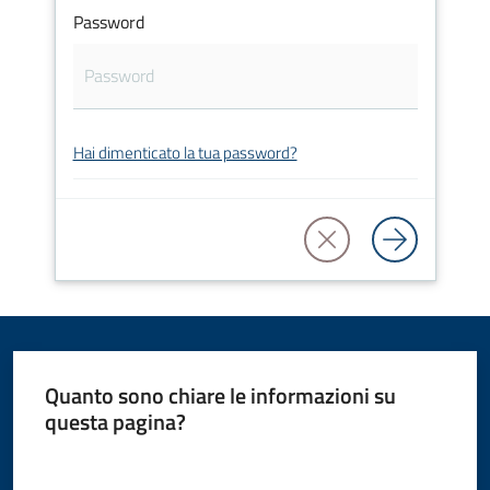
Password
Amministrazione
Novità
Servizi
Hai dimenticato la tua password?
Vivere
il
Comune
Quanto sono chiare le informazioni su
C
questa pagina?
e
Valuta da 1 a 5 stelle
r