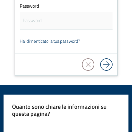
Password
Amministrazione
Novità
Servizi
Hai dimenticato la tua password?
Vivere
il
Comune
Quanto sono chiare le informazioni su
C
questa pagina?
e
Valuta da 1 a 5 stelle
r