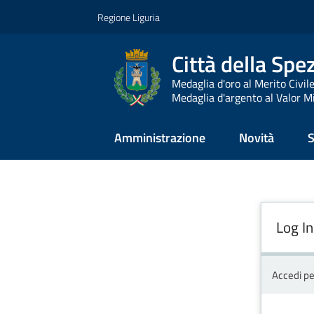
Vai al contenuto
Vai alla navigazione
Vai al footer
Regione Liguria
Città della Spe
Medaglia d'oro al Merito Civil
Medaglia d'argento al Valor Mi
Amministrazione
Novità
S
Log In
Accedi pe