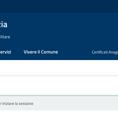
zia
e
litare
ervizi
Vivere il Comune
Certificati Anag
r iniziare la sessione