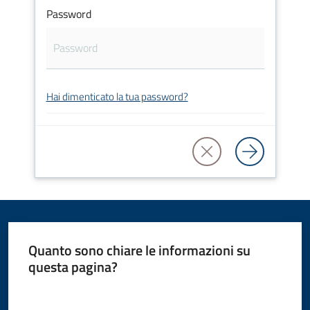
Password
Amministrazione
Novità
Servizi
Hai dimenticato la tua password?
Vivere
il
Comune
Quanto sono chiare le informazioni su
C
questa pagina?
e
Valuta da 1 a 5 stelle
r