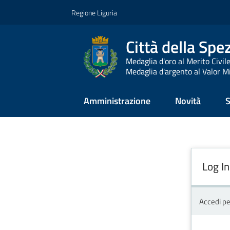
Vai al contenuto
Vai alla navigazione
Vai al footer
Regione Liguria
Città della Spe
Medaglia d'oro al Merito Civil
Medaglia d'argento al Valor Mi
Amministrazione
Novità
S
Log In
Accedi pe