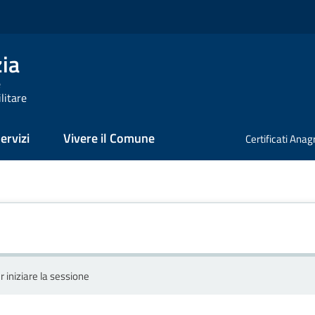
zia
e
litare
ervizi
Vivere il Comune
Certificati Anag
r iniziare la sessione