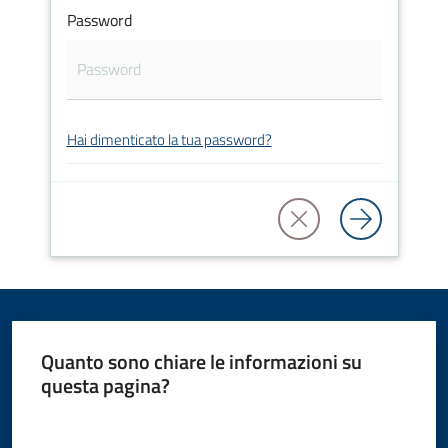
Password
Amministrazione
Novità
Servizi
Hai dimenticato la tua password?
Vivere
il
Comune
Quanto sono chiare le informazioni su
C
questa pagina?
e
Valuta da 1 a 5 stelle
r