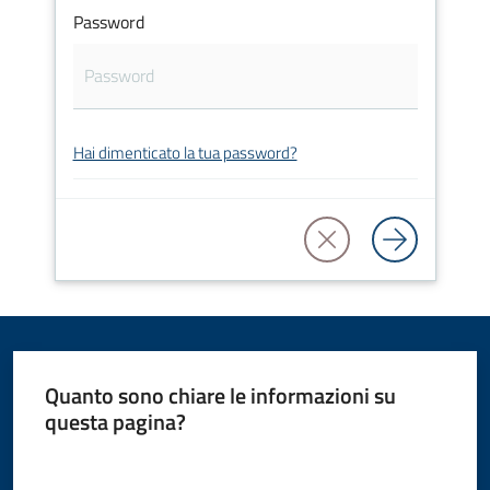
Password
Amministrazione
Novità
Servizi
Hai dimenticato la tua password?
Vivere
il
Comune
Quanto sono chiare le informazioni su
C
questa pagina?
e
Valuta da 1 a 5 stelle
r