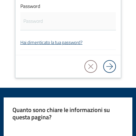
Password
Amministrazione
Novità
Servizi
Hai dimenticato la tua password?
Vivere
il
Comune
Quanto sono chiare le informazioni su
C
questa pagina?
e
Valuta da 1 a 5 stelle
r