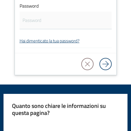
Password
Amministrazione
Novità
Servizi
Hai dimenticato la tua password?
Vivere
il
Comune
Quanto sono chiare le informazioni su
C
questa pagina?
e
Valuta da 1 a 5 stelle
r