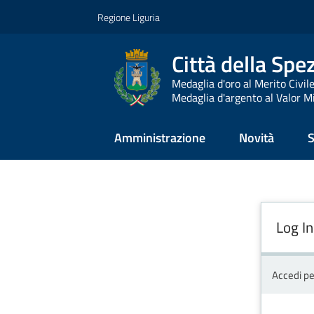
Vai al contenuto
Vai alla navigazione
Vai al footer
Regione Liguria
Città della Spe
Medaglia d'oro al Merito Civil
Medaglia d'argento al Valor Mi
Amministrazione
Novità
S
Log In
Accedi pe