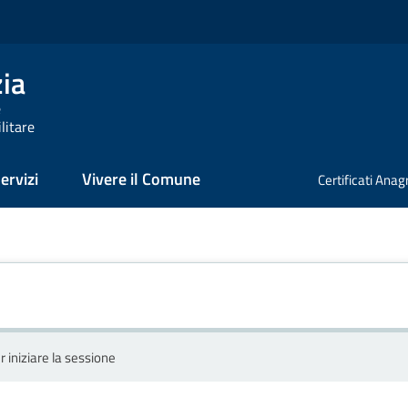
zia
e
litare
ervizi
Vivere il Comune
Certificati Anag
r iniziare la sessione