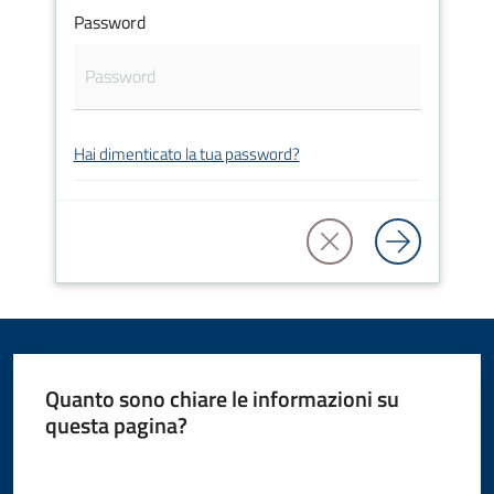
Password
Amministrazione
Novità
Servizi
Hai dimenticato la tua password?
Vivere
il
Comune
Quanto sono chiare le informazioni su
C
questa pagina?
e
Valuta da 1 a 5 stelle
r