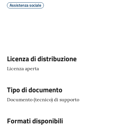
Assistenza sociale
Amministrazione
Novità
Servizi
Descrizione
Licenza di distribuzione
Menu selezionato
Vivere
Licenza aperta
il
Comune
Tipo di documento
Documento (tecnico) di supporto
C
Formati disponibili
e