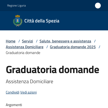
Vai al contenuto
Vai alla navigazione
Vai al footer
Regione Liguria
Città
Città della Spezia
della
Spezia
Home
/
Servizi
/
Salute, benessere e assistenza
/
Medaglia
Assistenza Domiciliare
/
Graduatoria domande 2025
/
d'oro al
Graduatoria domande
Merito
Graduatoria domande
Salta al contenuto
Civile
Medaglia
Assistenza Domiciliare
d'argento
al Valor
Condividi
Vedi azioni
Militare
Argomenti