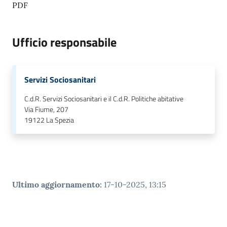
r
PDF
t
i
f
Ufficio responsabile
i
c
a
Servizi Sociosanitari
t
i
C.d.R. Servizi Sociosanitari e il C.d.R. Politiche abitative
Via Fiume, 207
A
19122
La Spezia
n
a
g
r
a
f
Ultimo aggiornamento
:
17-10-2025, 13:15
i
c
i