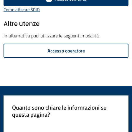
Amministrazione
Come attivare SPID
Menu selezionato
Novità
Altre utenze
In alternativa puoi utilizzare le seguenti modalità.
Servizi
Accesso operatore
Vivere
il
Comune
Quanto sono chiare le informazioni su
C
questa pagina?
e
Valuta da 1 a 5 stelle
r