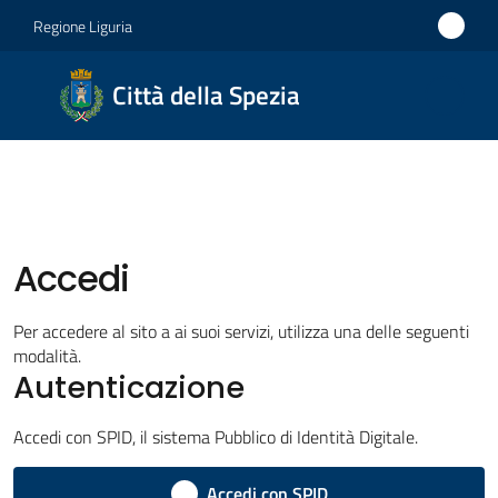
Vai al contenuto
Vai alla navigazione
Vai al footer
Regione Liguria
Città
Città della Spezia
della
Spezia
Medaglia
d'oro al
Merito
Accedi
Civile
Per accedere al sito a ai suoi servizi, utilizza una delle seguenti
Medaglia
modalità.
d'argento
Autenticazione
al Valor
Militare
Accedi con SPID, il sistema Pubblico di Identità Digitale.
Accedi con SPID