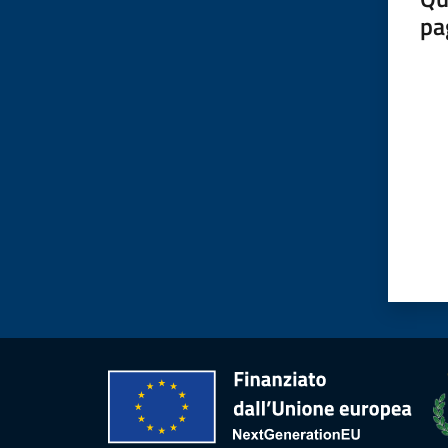
pa
Valut