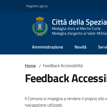
Vai al contenuto
Vai alla navigazione
Vai al footer
Regione Liguria
Città della Spezia
Medaglia d'oro al Merito Civile
Medaglia d'argento al Valor Milita
Amministrazione
Novità
Servi
Home
Feedback Accessibilità
/
Feedback Accessib
Il Comune si impegna a rendere il proprio sito w
navigazione utilizzati.