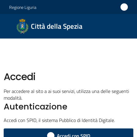
Vai al contenuto
Vai alla navigazione
Vai al footer
Regione Liguria
Città
Città della Spezia
della
Spezia
Medaglia
d'oro al
Merito
Accedi
Civile
Per accedere al sito a ai suoi servizi, utilizza una delle seguenti
Medaglia
modalità.
d'argento
Autenticazione
al Valor
Militare
Accedi con SPID, il sistema Pubblico di Identità Digitale.
Accedi con SPID