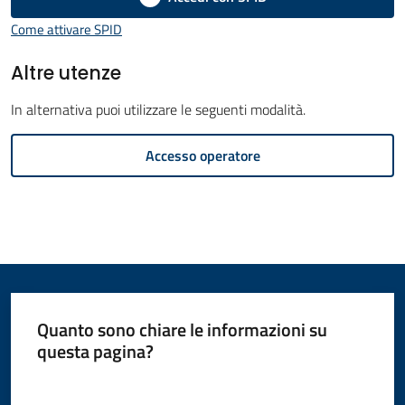
Amministrazione
Come attivare SPID
Novità
Altre utenze
Menu selezionato
In alternativa puoi utilizzare le seguenti modalità.
Servizi
Accesso operatore
Vivere
il
Comune
Quanto sono chiare le informazioni su
C
questa pagina?
e
Valuta da 1 a 5 stelle
r