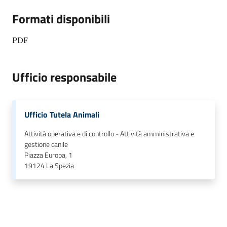
o
Formati disponibili
n
l
PDF
i
n
e
Ufficio responsabile
A
N
P
Ufficio Tutela Animali
R
Attività operativa e di controllo - Attività amministrativa e
gestione canile
Tutti
Piazza Europa, 1
gli
19124
La Spezia
argomenti...
Seguici
su