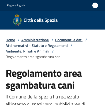
Vai al contenuto
Vai alla navigazione
Vai al footer
Regione Liguria
Città
Città della Spezia
della
Spezia
Home
/
Amministrazione
/
Documenti e dati
/
Medaglia
Atti normativi - Statuto e Regolamenti
/
d'oro al
Ambiente, Rifiuti e Animali
/
Regolamento area sgambatura cani
Merito
Civile
Regolamento area
Salta al contenuto
Medaglia
sgambatura cani
d'argento
al Valor
Militare
Il Comune della Spezia ha realizzato 
all’interno di spazi verdi pubblici aree di 