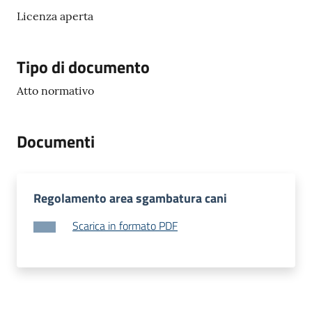
r
Licenza aperta
t
i
f
Tipo di documento
i
c
Atto normativo
a
t
i
Documenti
A
n
a
Regolamento area sgambatura cani
g
r
Scarica in formato PDF
a
f
i
c
i