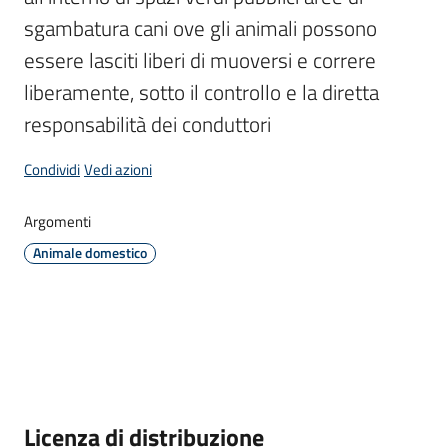
sgambatura cani ove gli animali possono 
essere lasciti liberi di muoversi e correre 
Amministrazione
liberamente, sotto il controllo e la diretta 
Menu selezionato
responsabilità dei conduttori
Novità
Condividi
Vedi azioni
Servizi
Argomenti
Vivere
il
Animale domestico
Comune
C
e
Descrizione
Licenza di distribuzione