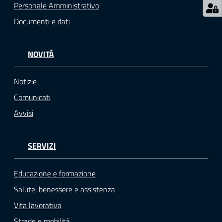
Personale Amministrativo
o
n
Documenti e dati
l
i
n
NOVITÀ
e
A
Notizie
N
Comunicati
P
R
Avvisi
Tutti
SERVIZI
gli
argomenti...
Educazione e formazione
Salute, benessere e assistenza
Vita lavorativa
Seguici
Strade e mobilità
su