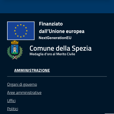
r
t
i
f
i
c
a
t
Comune della Spezia
i
Medaglia d'oro al Merito Civile
A
n
a
AMMINISTRAZIONE
g
r
Organi di governo
a
Aree amministrative
f
i
Uffici
c
Politici
i