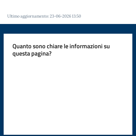
Ultimo aggiornamento
:
23-06-2026 13:50
Amministrazione
Novità
Quanto sono chiare le informazioni su
questa pagina?
Servizi
Menu selezionato
Valuta da 1 a 5 stelle
Vivere
il
Comune
C
e