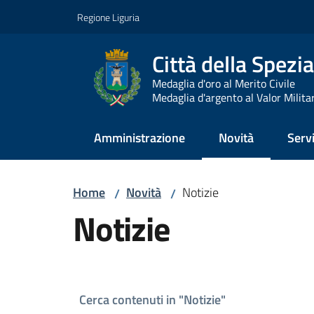
Vai al contenuto
Vai alla navigazione
Vai al footer
Regione Liguria
Città della Spezia
Medaglia d'oro al Merito Civile
Medaglia d'argento al Valor Milita
Amministrazione
Novità
Servi
Menu selezionato
Home
Novità
Notizie
/
/
Notizie