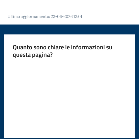
Ultimo aggiornamento
:
23-06-2026 13:01
Amministrazione
Novità
Quanto sono chiare le informazioni su
questa pagina?
Servizi
Menu selezionato
Valuta da 1 a 5 stelle
Vivere
il
Comune
C
e