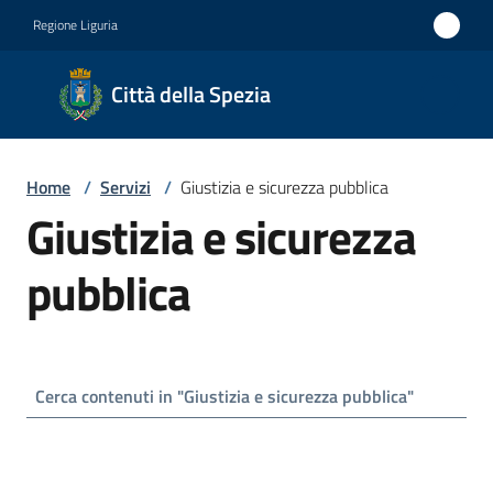
Vai al contenuto
Vai alla navigazione
Vai al footer
Regione Liguria
Città
Città della Spezia
della
Spezia
Home
/
Servizi
/
Giustizia e sicurezza pubblica
Medaglia
Giustizia e sicurezza
d'oro al
Merito
pubblica
Civile
Medaglia
d'argento
al Valor
Militare