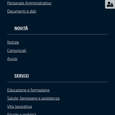
Personale Amministrativo
o
n
Documenti e dati
l
i
n
NOVITÀ
e
A
Notizie
N
Comunicati
P
R
Avvisi
Tutti
SERVIZI
gli
argomenti...
Educazione e formazione
Salute, benessere e assistenza
Vita lavorativa
Seguici
Strade e mobilità
su