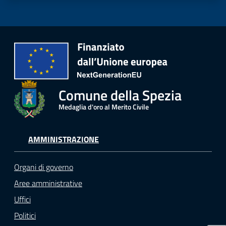
r
t
i
f
i
c
a
t
Comune della Spezia
i
Medaglia d'oro al Merito Civile
A
n
a
AMMINISTRAZIONE
g
r
Organi di governo
a
Aree amministrative
f
i
Uffici
c
Politici
i