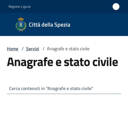
Vai al contenuto
Vai alla navigazione
Vai al footer
Regione Liguria
Città
Città della Spezia
della
Spezia
Home
/
Servizi
/
Anagrafe e stato civile
Medaglia
Anagrafe e stato civile
d'oro al
Merito
Civile
Medaglia
d'argento
al Valor
Militare