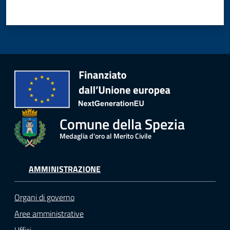
r
t
i
f
i
c
a
t
i
A
Comune della Spezia
n
Medaglia d'oro al Merito Civile
a
g
r
AMMINISTRAZIONE
a
f
Organi di governo
i
c
Aree amministrative
i