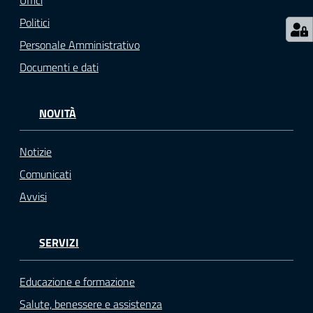
Uffici
o
Politici
n
l
Personale Amministrativo
i
Documenti e dati
n
e
A
NOVITÀ
N
P
Notizie
R
Comunicati
Avvisi
Tutti
gli
argomenti...
SERVIZI
Educazione e formazione
Seguici
Salute, benessere e assistenza
su