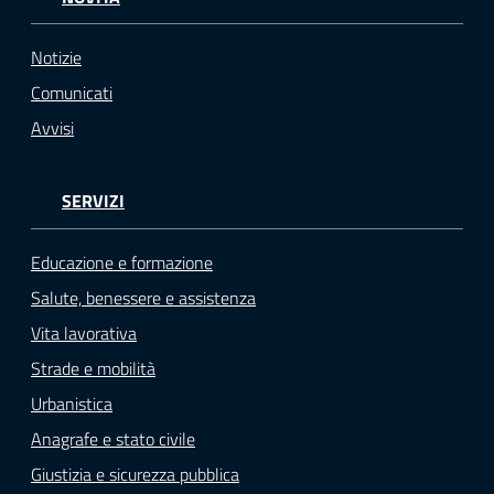
o
n
Notizie
l
i
Comunicati
n
Avvisi
e
A
N
SERVIZI
P
R
Educazione e formazione
Salute, benessere e assistenza
Tutti
Vita lavorativa
gli
Strade e mobilità
argomenti...
Urbanistica
Anagrafe e stato civile
Seguici
Giustizia e sicurezza pubblica
su