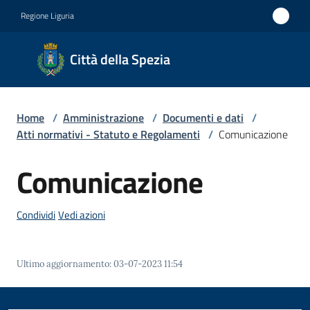
Vai al contenuto
Vai alla navigazione
Vai al footer
Regione Liguria
Città
Città della Spezia
della
Spezia
Home
/
Amministrazione
/
Documenti e dati
/
Medaglia
Atti normativi - Statuto e Regolamenti
/
Comunicazione
d'oro al
Comunicazione
Merito
Civile
Condividi
Vedi azioni
Medaglia
d'argento
al Valor
Ultimo aggiornamento
:
03-07-2023 11:54
Militare