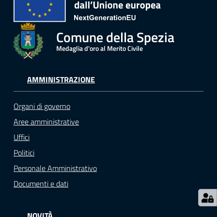
r
t
i
Comune della Spezia
f
i
Medaglia d'oro al Merito Civile
c
a
AMMINISTRAZIONE
t
i
Organi di governo
A
n
Aree amministrative
a
Uffici
g
Politici
r
a
Personale Amministrativo
f
Documenti e dati
i
c
i
NOVITÀ