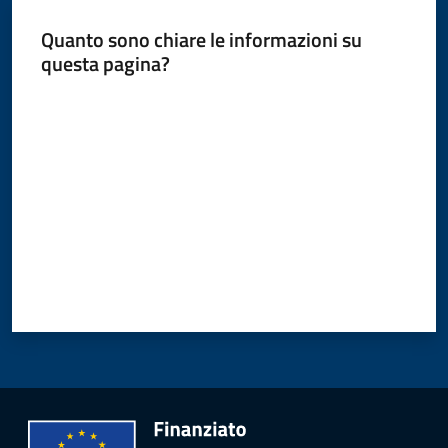
Quanto sono chiare le informazioni su
questa pagina?
Amministrazione
Menu selezionato
Valuta da 1 a 5 stelle
Novità
Servizi
Vivere
il
Comune
C
e