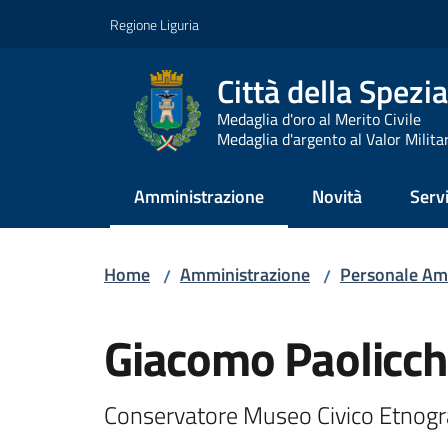
Vai al contenuto
Vai alla navigazione
Vai al footer
Regione Liguria
Città della Spezia
Medaglia d'oro al Merito Civile
Medaglia d'argento al Valor Milita
Amministrazione
Novità
Servi
Menu selezionato
Home
Amministrazione
Personale Am
/
/
Salta al contenuto
Giacomo Paolicch
Conservatore Museo Civico Etnogr