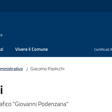
re
zi
Vivere il Comune
Certificati
ministrativo
Giacomo Paolicchi
/
i
afico "Giovanni Podenzana"