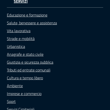
SERVIZI
o
n
l
Educazione e formazione
i
Salute, benessere e assistenza
n
Vita lavorativa
e
A
Strade e mobilità
N
Urbanistica
P
Anagrafe e stato civile
R
Giustizia e sicurezza pubblica
Tributi ed entrate comunali
Tutti
gli
Cultura e tempo libero
argomenti...
Ambiente
Imprese e commercio
Sport
Seguici
Servizi Cimiteriali
su