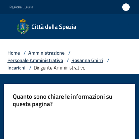
Vai al contenuto
Vai alla navigazione
Vai al footer
Regione Liguria
Città
Città della Spezia
della
Spezia
Home
/
Amministrazione
/
Medaglia
Personale Amministrativo
/
Rosanna Ghirri
/
d'oro al
Incarichi
/
Dirigente Amministrativo
Merito
Civile
Quanto sono chiare le informazioni su
Medaglia
questa pagina?
d'argento
Valuta da 1 a 5 stelle
al Valor
Militare