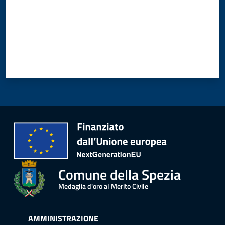
Amministrazione
Menu selezionato
Novità
Servizi
Vivere
il
Comune
Comune della Spezia
Medaglia d'oro al Merito Civile
C
e
AMMINISTRAZIONE