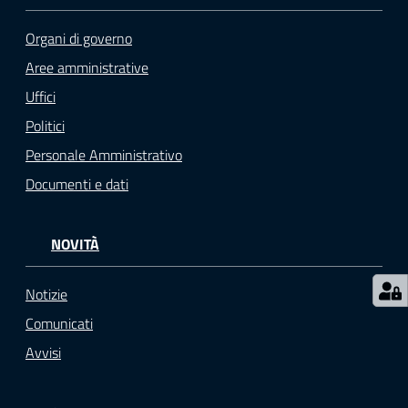
r
t
Organi di governo
i
Aree amministrative
f
i
Uffici
c
Politici
a
Personale Amministrativo
t
i
Documenti e dati
A
n
a
NOVITÀ
g
r
Notizie
a
Comunicati
f
Avvisi
i
c
i