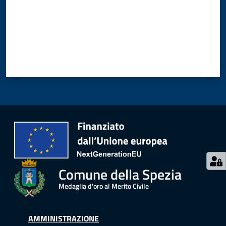
o
n
l
i
n
e
A
N
P
R
Tutti
gli
argomenti...
Comune della Spezia
Medaglia d'oro al Merito Civile
Seguici
AMMINISTRAZIONE
su