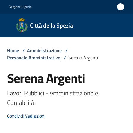
Vai al contenuto
Vai alla navigazione
Vai al footer
Regione Liguria
Città
Città della Spezia
della
Spezia
Home
/
Amministrazione
/
Medaglia
Personale Amministrativo
/
Serena Argenti
d'oro al
Serena Argenti
Merito
Salta al contenuto
Civile
Lavori Pubblici - Amministrazione e 
Medaglia
Contabilità
d'argento
al Valor
Condividi
Vedi azioni
Militare