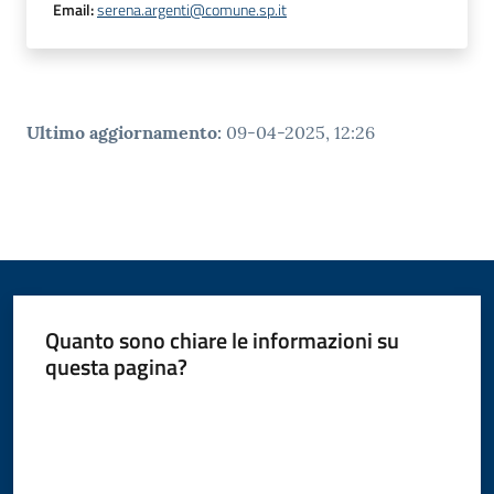
r
Email
:
serena.argenti@comune.sp.it
t
i
f
i
Ultimo aggiornamento
:
09-04-2025, 12:26
c
a
t
i
A
n
a
g
Quanto sono chiare le informazioni su
r
questa pagina?
a
f
Valuta da 1 a 5 stelle
i
c
i