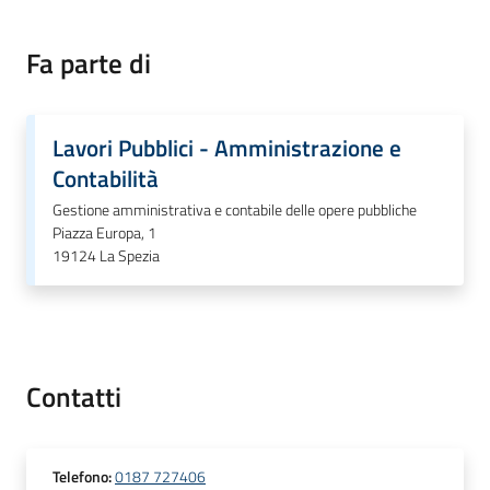
Fa parte di
Amministrazione
Menu selezionato
Novità
Lavori Pubblici - Amministrazione e
Contabilità
Servizi
Gestione amministrativa e contabile delle opere pubbliche
Piazza Europa, 1
Vivere
19124
La Spezia
il
Comune
Contatti
C
e
Telefono
:
0187 727406