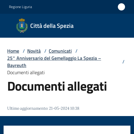
Vai al contenuto
Vai alla navigazione
Vai al footer
Regione Liguria
Città
Città della Spezia
della
Spezia
Home
/
Novità
/
Comunicati
/
Medaglia
25° Anniversario del Gemellaggio La Spezia –
/
d'oro al
Bayreuth
Documenti allegati
Merito
Documenti allegati
Civile
Medaglia
d'argento
Ultimo aggiornamento
:
21-05-2024 10:38
al Valor
Militare