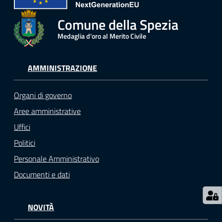
r
t
Comune della Spezia
i
Medaglia d'oro al Merito Civile
f
i
c
AMMINISTRAZIONE
a
t
Organi di governo
i
A
Aree amministrative
n
Uffici
a
Politici
g
r
Personale Amministrativo
a
Documenti e dati
f
i
c
NOVITÀ
i