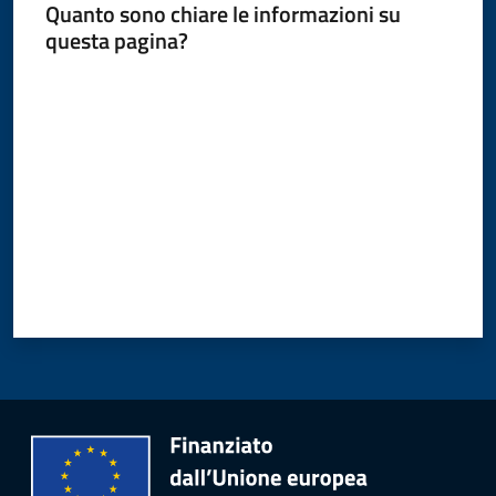
Quanto sono chiare le informazioni su
questa pagina?
Amministrazione
Valuta da 1 a 5 stelle
Novità
Menu selezionato
Servizi
Vivere
il
Comune
C
e