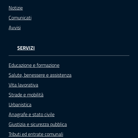
o
Notizie
n
Comunicati
l
i
Avvisi
n
e
SERVIZI
A
N
P
Educazione e formazione
R
Salute, benessere e assistenza
Vita lavorativa
Tutti
Strade e mobilità
gli
argomenti...
Urbanistica
Anagrafe e stato civile
Giustizia e sicurezza pubblica
Seguici
Tributi ed entrate comunali
su