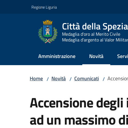
Vai al contenuto
Vai alla navigazione
Vai al footer
Regione Liguria
Città della Spezia
Medaglia d'oro al Merito Civile
Medaglia d'argento al Valor Milita
Amministrazione
Novità
Servi
Menu selezionato
Home
Novità
Comunicati
Accension
/
/
/
Salta al contenuto
Accensione degli 
ad un massimo di