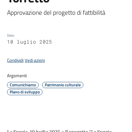
Approvazione del progetto di fattibilità
Amministrazione
Novità
Data
:
10 luglio 2025
Menu selezionato
Servizi
Condividi
Vedi azioni
Vivere
il
Argomenti
Comune
Comunichiamo
Patrimonio culturale
Piano di sviluppo
C
e
La Spezia, 10 luglio 2025 – Il progetto "La Spezia