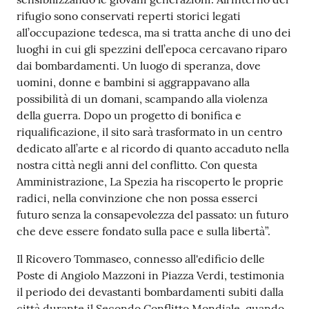
o
rifugio sono conservati reperti storici legati
n
all’occupazione tedesca, ma si tratta anche di uno dei
l
luoghi in cui gli spezzini dell’epoca cercavano riparo
i
dai bombardamenti. Un luogo di speranza, dove
n
uomini, donne e bambini si aggrappavano alla
e
possibilità di un domani, scampando alla violenza
A
della guerra. Dopo un progetto di bonifica e
N
riqualificazione, il sito sarà trasformato in un centro
P
dedicato all’arte e al ricordo di quanto accaduto nella
R
nostra città negli anni del conflitto. Con questa
Amministrazione, La Spezia ha riscoperto le proprie
Tutti
radici, nella convinzione che non possa esserci
gli
futuro senza la consapevolezza del passato: un futuro
argomenti...
che deve essere fondato sulla pace e sulla libertà”.
Il Ricovero Tommaseo, connesso all'edificio delle
Poste di Angiolo Mazzoni in Piazza Verdi, testimonia
Seguici
il periodo dei devastanti bombardamenti subiti dalla
su
città durante il Secondo Conflitto Mondiale, quando