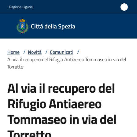
Vai al contenuto
Vai alla navigazione
Vai al footer
Regione Liguria
Città
Città della Spezia
della
Spezia
Home
/
Novità
/
Comunicati
/
Medaglia
Al via il recupero del Rifugio Antiaereo Tommaseo in via del
d'oro al
Torretto
Merito
Al via il recupero del
Salta al contenuto
Civile
Medaglia
Rifugio Antiaereo
d'argento
Tommaseo in via del
al Valor
Militare
Torretto