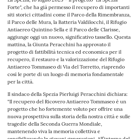
Contenuto
r
Forte", che ha già permesso il recupero di importanti
t
siti storici cittadini come il Parco della Rimembranza,
i
il Parco delle Mura, la Batteria Valdilocchi, il Rifugio
f
Antiaereo Quintino Sella e il Parco delle Clarisse,
i
aggiunge oggi un nuovo, significativo tassello. Questa
c
mattina, la Giunta Peracchini ha approvato il
a
progetto di fattibilità tecnica ed economica per il
t
recupero, il restauro e la valorizzazione del Rifugio
i
Antiaereo Tommaseo di Via del Torretto, riaprendo
A
così le porte di un luogo di memoria fondamentale
n
per la città.
a
g
Il sindaco della Spezia Pierluigi Peracchini dichiara:
r
“Il recupero del Ricovero Antiaereo Tommaseo è un
a
progetto che ho fortemente voluto per offrire una
f
nuova prospettiva sulla storia della nostra città e sulle
i
tragedie della Seconda Guerra Mondiale,
c
mantenendo viva la memoria collettiva e
i
sensibilizzando le giovani generazioni. All’interno del