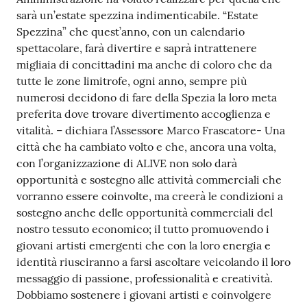
o
sarà un’estate spezzina indimenticabile. “Estate
n
Spezzina” che quest’anno, con un calendario
l
spettacolare, farà divertire e saprà intrattenere
i
migliaia di concittadini ma anche di coloro che da
n
tutte le zone limitrofe, ogni anno, sempre più
e
numerosi decidono di fare della Spezia la loro meta
A
preferita dove trovare divertimento accoglienza e
N
vitalità. – dichiara l’Assessore Marco Frascatore- Una
P
città che ha cambiato volto e che, ancora una volta,
R
con l’organizzazione di ALIVE non solo darà
opportunità e sostegno alle attività commerciali che
Tutti
vorranno essere coinvolte, ma creerà le condizioni a
gli
sostegno anche delle opportunità commerciali del
argomenti...
nostro tessuto economico; il tutto promuovendo i
giovani artisti emergenti che con la loro energia e
identità riusciranno a farsi ascoltare veicolando il loro
messaggio di passione, professionalità e creatività.
Seguici
Dobbiamo sostenere i giovani artisti e coinvolgere
su