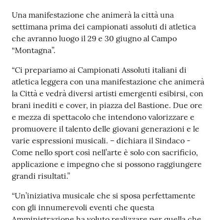
r
t
Una manifestazione che animerà la città una
i
settimana prima dei campionati assoluti di atletica
f
che avranno luogo il 29 e 30 giugno al Campo
i
“Montagna”.
c
“Ci prepariamo ai Campionati Assoluti italiani di
a
atletica leggera con una manifestazione che animerà
t
la Città e vedrà diversi artisti emergenti esibirsi, con
i
brani inediti e cover, in piazza del Bastione. Due ore
A
e mezza di spettacolo che intendono valorizzare e
n
promuovere il talento delle giovani generazioni e le
a
varie espressioni musicali. – dichiara il Sindaco -
g
Come nello sport così nell’arte è solo con sacrificio,
r
applicazione e impegno che si possono raggiungere
a
grandi risultati.”
f
i
“Un’iniziativa musicale che si sposa perfettamente
c
con gli innumerevoli eventi che questa
i
Amministrazione ha voluto realizzare per quella che