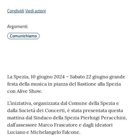
Condividi
Vedi azioni
Amministrazione
Argomenti
Comunichiamo
Novità
Menu selezionato
Servizi
Vivere
Contenuto
il
La Spezia, 10 giugno 2024 – Sabato 22 giugno grande
Comune
festa della musica in piazza del Bastione alla Spezia
con Alive Show.
L’iniziativa, organizzata dal Comune della Spezia e
dalla Società dei Concerti, è stata presentata questa
mattina dal Sindaco della Spezia Pierluigi Peracchini,
C
dall’assessore Marco Frascatore e dagli ideatori
e
Luciano e Michelangelo Falcone.