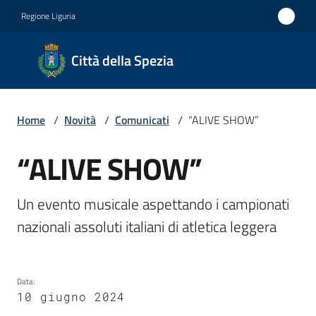
Vai al contenuto
Vai alla navigazione
Vai al footer
Regione Liguria
Città
Città della Spezia
della
Spezia
Home
/
Novità
/
Comunicati
/
“ALIVE SHOW”
Medaglia
d'oro al
“ALIVE SHOW”
Salta al contenuto
Merito
Civile
Un evento musicale aspettando i campionati 
Medaglia
nazionali assoluti italiani di atletica leggera
d'argento
al Valor
Data
:
Militare
10 giugno 2024