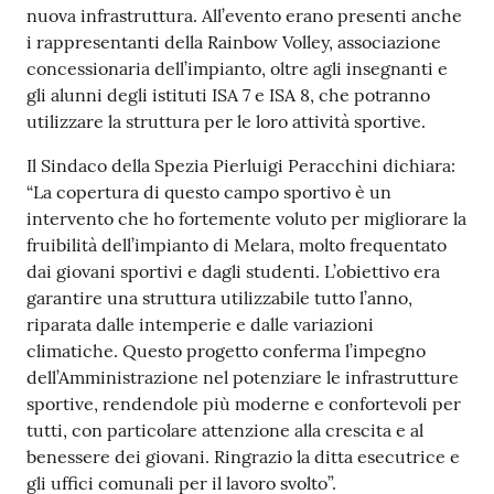
r
nuova infrastruttura. All’evento erano presenti anche
t
i rappresentanti della Rainbow Volley, associazione
i
concessionaria dell’impianto, oltre agli insegnanti e
f
gli alunni degli istituti ISA 7 e ISA 8, che potranno
i
utilizzare la struttura per le loro attività sportive.
c
a
Il Sindaco della Spezia Pierluigi Peracchini dichiara:
t
“La copertura di questo campo sportivo è un
i
intervento che ho fortemente voluto per migliorare la
A
fruibilità dell’impianto di Melara, molto frequentato
n
dai giovani sportivi e dagli studenti. L’obiettivo era
a
garantire una struttura utilizzabile tutto l’anno,
g
riparata dalle intemperie e dalle variazioni
r
climatiche. Questo progetto conferma l’impegno
a
dell’Amministrazione nel potenziare le infrastrutture
f
sportive, rendendole più moderne e confortevoli per
i
tutti, con particolare attenzione alla crescita e al
c
benessere dei giovani. Ringrazio la ditta esecutrice e
i
gli uffici comunali per il lavoro svolto”.