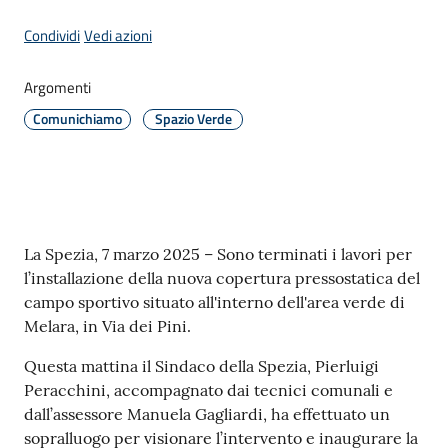
Condividi
Vedi azioni
Amministrazione
Argomenti
Comunichiamo
Spazio Verde
Novità
Menu selezionato
Servizi
Vivere
Contenuto
il
La Spezia, 7 marzo 2025 – Sono terminati i lavori per
Comune
l’installazione della nuova copertura pressostatica del
campo sportivo situato all'interno dell'area verde di
Melara, in Via dei Pini.
Questa mattina il Sindaco della Spezia, Pierluigi
Peracchini, accompagnato dai tecnici comunali e
C
dall’assessore Manuela Gagliardi, ha effettuato un
e
sopralluogo per visionare l’intervento e inaugurare la