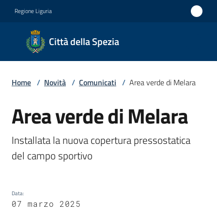
Vai al contenuto
Vai alla navigazione
Vai al footer
Regione Liguria
Città
Città della Spezia
della
Spezia
Home
/
Novità
/
Comunicati
/
Area verde di Melara
Medaglia
d'oro al
Area verde di Melara
Salta al contenuto
Merito
Civile
Installata la nuova copertura pressostatica 
Medaglia
del campo sportivo
d'argento
al Valor
Data
:
Militare
07 marzo 2025