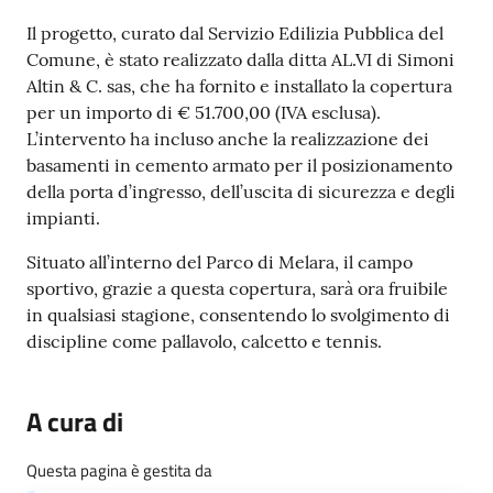
o
Il progetto, curato dal Servizio Edilizia Pubblica del
n
Comune, è stato realizzato dalla ditta AL.VI di Simoni
l
Altin & C. sas, che ha fornito e installato la copertura
i
per un importo di € 51.700,00 (IVA esclusa).
n
L’intervento ha incluso anche la realizzazione dei
e
basamenti in cemento armato per il posizionamento
A
della porta d’ingresso, dell’uscita di sicurezza e degli
N
impianti.
P
R
Situato all’interno del Parco di Melara, il campo
sportivo, grazie a questa copertura, sarà ora fruibile
Tutti
in qualsiasi stagione, consentendo lo svolgimento di
gli
discipline come pallavolo, calcetto e tennis.
argomenti...
A cura di
Seguici
Questa pagina è gestita da
su