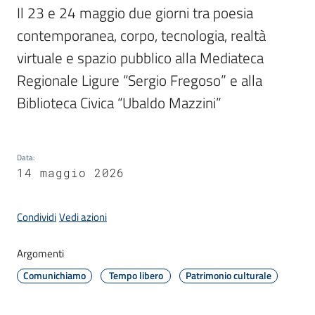
Il 23 e 24 maggio due giorni tra poesia 
contemporanea, corpo, tecnologia, realtà 
Amministrazione
virtuale e spazio pubblico alla Mediateca 
Regionale Ligure “Sergio Fregoso” e alla 
Novità
Biblioteca Civica “Ubaldo Mazzini”
Menu selezionato
Servizi
Data
:
Vivere
14 maggio 2026
il
Comune
Condividi
Vedi azioni
Argomenti
Comunichiamo
Tempo libero
Patrimonio culturale
C
e