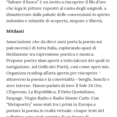
“Salvare il fuoco” è un invito a riscoprire il filo d’oro
che lega le pitture rupestri al canto degli usignoli, a
dissotterrare dalla palude delle convenzioni lo spirito
indomito e infantile di scoperta, stupore e libertà.
Mitilanti
Associazione che da dieci anni porta la poesia sui
palcoscenici di tutta Italia, esplorando spazi di
ibridazione tra espressione poetica e musica.
Propone poetry slam aperti a tuttə (alcuni dei quali in
navigazione, sul Golfo dei Poeti), così come open mic.
Organizza reading all’aria aperta per riscoprire -
attraverso la poesia e la convivialità - borghi, boschi e
aree interne. Hanno parlato di loro: Il Sole 24 Ore,
L’Espresso, La Repubblica, Il Fatto Quotidiano,
Fanpage, Virgin Radio e Radio Monte Carlo. Con
“Metapoetry” sono stati tra i primi in Europa a
portare la poesia in realtà virtuale: cinque testi del
collettivo sono stati oggetto di un lavoro di