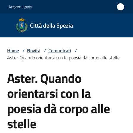
Vai al contenuto
Vai alla navigazione
Vai al footer
Regione Liguria
Città
Città della Spezia
della
Spezia
Home
/
Novità
/
Comunicati
/
Medaglia
Aster. Quando orientarsi con la poesia dà corpo alle stelle
d'oro al
Aster. Quando
Merito
Salta al contenuto
Civile
orientarsi con la
Medaglia
poesia dà corpo alle
d'argento
al Valor
stelle
Militare