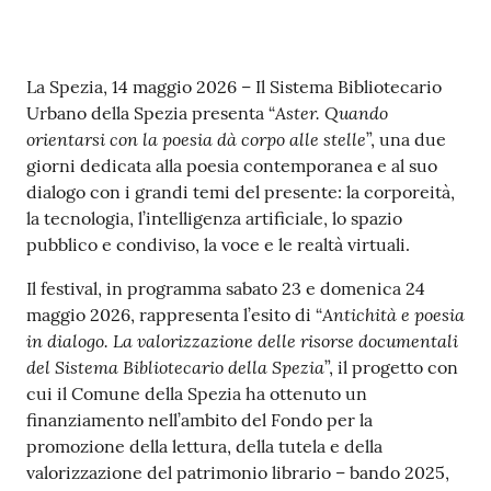
r
t
i
Contenuto
f
La Spezia, 14 maggio 2026 – Il Sistema Bibliotecario
i
Aster. Quando
Urbano della Spezia presenta “
c
orientarsi con la poesia dà corpo alle stelle
”, una due
a
giorni dedicata alla poesia contemporanea e al suo
t
dialogo con i grandi temi del presente: la corporeità,
i
la tecnologia, l’intelligenza artificiale, lo spazio
A
pubblico e condiviso, la voce e le realtà virtuali.
n
Il festival, in programma sabato 23 e domenica 24
a
Antichità e poesia
maggio 2026, rappresenta l’esito di “
g
in dialogo. La valorizzazione delle risorse documentali
r
del Sistema Bibliotecario della Spezia
”, il progetto con
a
cui il Comune della Spezia ha ottenuto un
f
finanziamento nell’ambito del Fondo per la
i
promozione della lettura, della tutela e della
c
valorizzazione del patrimonio librario – bando 2025,
i