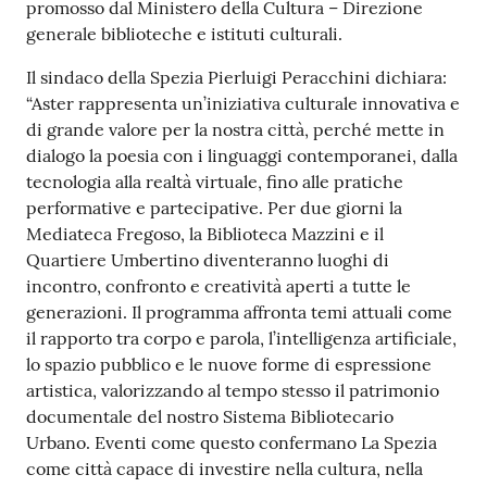
promosso dal Ministero della Cultura – Direzione
o
generale biblioteche e istituti culturali.
n
l
Il sindaco della Spezia Pierluigi Peracchini dichiara:
i
“Aster rappresenta un’iniziativa culturale innovativa e
n
di grande valore per la nostra città, perché mette in
e
dialogo la poesia con i linguaggi contemporanei, dalla
A
tecnologia alla realtà virtuale, fino alle pratiche
N
performative e partecipative. Per due giorni la
P
Mediateca Fregoso, la Biblioteca Mazzini e il
R
Quartiere Umbertino diventeranno luoghi di
incontro, confronto e creatività aperti a tutte le
Tutti
generazioni. Il programma affronta temi attuali come
gli
il rapporto tra corpo e parola, l’intelligenza artificiale,
argomenti...
lo spazio pubblico e le nuove forme di espressione
artistica, valorizzando al tempo stesso il patrimonio
documentale del nostro Sistema Bibliotecario
Urbano. Eventi come questo confermano La Spezia
Seguici
come città capace di investire nella cultura, nella
su