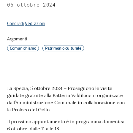
05 ottobre 2024
Amministrazione
Condividi
Vedi azioni
Novità
Argomenti
Menu selezionato
Comunichiamo
Patrimonio culturale
Servizi
Vivere
il
Comune
Contenuto
La Spezia, 5 ottobre 2024 – Proseguono le visite
guidate gratuite alla Batteria Valdilocchi organizzate
dall’Amministrazione Comunale in collaborazione con
la Proloco del Golfo.
C
Il prossimo appuntamento è in programma domenica
e
6 ottobre, dalle 11 alle 18.