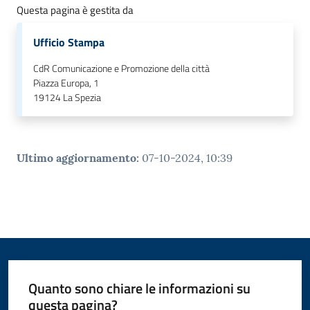
o
Questa pagina è gestita da
n
l
Ufficio Stampa
i
CdR Comunicazione e Promozione della città
n
Piazza Europa, 1
e
19124
La Spezia
A
N
P
R
Ultimo aggiornamento
:
07-10-2024, 10:39
Tutti
gli
argomenti...
Quanto sono chiare le informazioni su
Seguici
questa pagina?
su