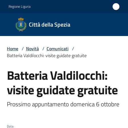
Vai al contenuto
Vai alla navigazione
Vai al footer
Regione Liguria
Città
Città della Spezia
della
Spezia
Home
/
Novità
/
Comunicati
/
Medaglia
Batteria Valdilocchi: visite guidate gratuite
d'oro al
Batteria Valdilocchi:
Merito
Salta al contenuto
Civile
visite guidate gratuite
Medaglia
d'argento
Prossimo appuntamento domenica 6 ottobre
al Valor
Militare
Data
: