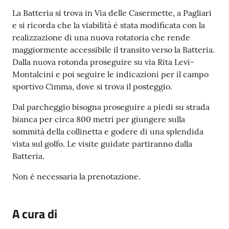
r
La Batteria si trova in Via delle Casermette, a Pagliari
t
e si ricorda che la viabilità è stata modificata con la
i
realizzazione di una nuova rotatoria che rende
f
maggiormente accessibile il transito verso la Batteria.
i
Dalla nuova rotonda proseguire su via Rita Levi-
c
Montalcini e poi seguire le indicazioni per il campo
a
sportivo Cimma, dove si trova il posteggio.
t
i
Dal parcheggio bisogna proseguire a piedi su strada
A
bianca per circa 800 metri per giungere sulla
n
sommità della collinetta e godere di una splendida
a
vista sul golfo. Le visite guidate partiranno dalla
g
Batteria.
r
a
Non è necessaria la prenotazione.
f
i
c
A cura di
i