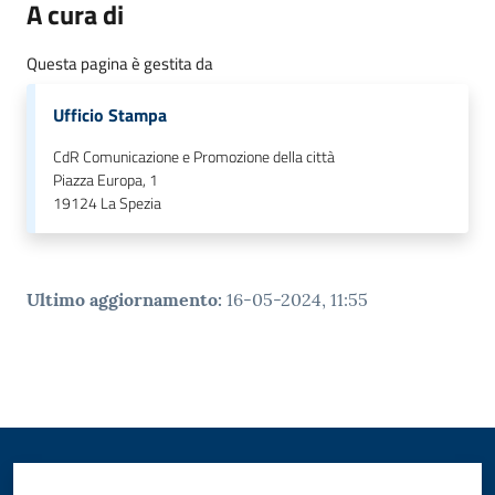
A cura di
o
n
Questa pagina è gestita da
l
i
Ufficio Stampa
n
e
CdR Comunicazione e Promozione della città
A
Piazza Europa, 1
N
19124
La Spezia
P
R
Ultimo aggiornamento
:
16-05-2024, 11:55
Tutti
gli
argomenti...
Seguici
su