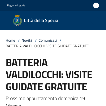
Vai al contenuto
Vai alla navigazione
Vai al footer
Regione Liguria
Città
Città della Spezia
della
Spezia
Home
/
Novità
/
Comunicati
/
Medaglia
BATTERIA VALDILOCCHI: VISITE GUIDATE GRATUITE
d'oro al
BATTERIA
Merito
Salta al contenuto
Civile
VALDILOCCHI: VISITE
Medaglia
GUIDATE GRATUITE
d'argento
al Valor
Militare
Prossimo appuntamento domenica 19 
Maggio