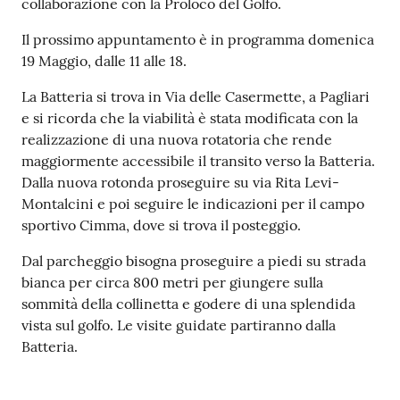
r
collaborazione con la Proloco del Golfo.
t
Il prossimo appuntamento è in programma domenica
i
19 Maggio, dalle 11 alle 18.
f
i
La Batteria si trova in Via delle Casermette, a Pagliari
c
e si ricorda che la viabilità è stata modificata con la
a
realizzazione di una nuova rotatoria che rende
t
maggiormente accessibile il transito verso la Batteria.
i
Dalla nuova rotonda proseguire su via Rita Levi-
A
Montalcini e poi seguire le indicazioni per il campo
n
sportivo Cimma, dove si trova il posteggio.
a
g
Dal parcheggio bisogna proseguire a piedi su strada
r
bianca per circa 800 metri per giungere sulla
a
sommità della collinetta e godere di una splendida
f
vista sul golfo. Le visite guidate partiranno dalla
i
Batteria.
c
i