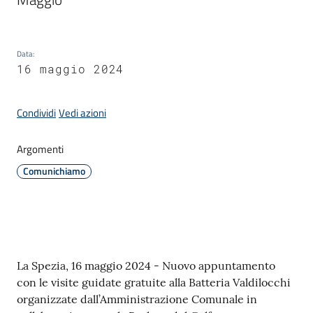
Amministrazione
Data
:
16 maggio 2024
Novità
Menu selezionato
Condividi
Vedi azioni
Servizi
Argomenti
Vivere
Comunichiamo
il
Comune
Contenuto
La Spezia, 16 maggio 2024 - Nuovo appuntamento
C
con le visite guidate gratuite alla Batteria Valdilocchi
e
organizzate dall’Amministrazione Comunale in