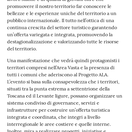
o
promuovere il nostro territorio far conoscere le
n
bellezze e le esperienze uniche del territorio a un
l
pubblico internazionale. Il tutto nell’ottica di una
i
continua crescita del settore turistico garantendo
n
un’offerta variegata e integrata, promuovendo la
e
destagionalizzazione e valorizzando tutte le risorse
A
del territorio.
N
P
Una manifestazione che vedrà quindi protagonisti i
R
territori compresi nell’Area Vasta e la presenza di
tutti i comuni che aderiscono al Progetto ALA.
L’evento si basa sulla consapevolezza che i territori,
Tutti
situati tra la punta estrema a settentrione della
gli
Toscana ed il Levante ligure, possano organizzare un
argomenti...
sistema condiviso di governance, servizi e
infrastrutture per costruire un’offerta turistica
integrata e coordinata, che integri a livello
Seguici
interregionale le aree costiere e quelle interne.
su
Inoltre, mira a realizzare progetti, iniziative e