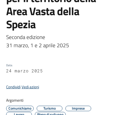
Area Vasta della
Amministrazione
Spezia
Novità
Seconda edizione

Menu selezionato
31 marzo, 1 e 2 aprile 2025
Servizi
Vivere
il
Data
:
Comune
24 marzo 2025
Condividi
Vedi azioni
Argomenti
C
Comunichiamo
Turismo
Imprese
e
Lavoro
Piano di sviluppo