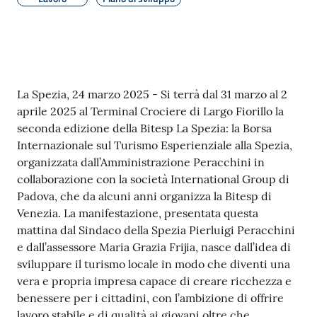
r
t
i
f
i
c
Contenuto
La Spezia, 24 marzo 2025 - Si terrà dal 31 marzo al 2
a
aprile 2025 al Terminal Crociere di Largo Fiorillo la
t
seconda edizione della Bitesp La Spezia: la Borsa
i
Internazionale sul Turismo Esperienziale alla Spezia,
A
organizzata dall’Amministrazione Peracchini in
n
collaborazione con la società International Group di
a
Padova, che da alcuni anni organizza la Bitesp di
g
Venezia. La manifestazione, presentata questa
r
mattina dal Sindaco della Spezia Pierluigi Peracchini
a
e dall’assessore Maria Grazia Frijia, nasce dall’idea di
f
sviluppare il turismo locale in modo che diventi una
i
vera e propria impresa capace di creare ricchezza e
c
benessere per i cittadini, con l’ambizione di offrire
i
lavoro stabile e di qualità ai giovani oltre che