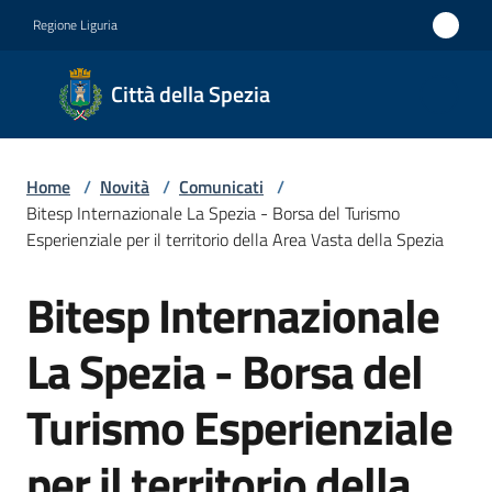
Vai al contenuto
Vai alla navigazione
Vai al footer
Regione Liguria
Città
Città della Spezia
della
Spezia
Home
/
Novità
/
Comunicati
/
Medaglia
Bitesp Internazionale La Spezia - Borsa del Turismo
d'oro al
Esperienziale per il territorio della Area Vasta della Spezia
Merito
Bitesp Internazionale
Salta al contenuto
Civile
Medaglia
La Spezia - Borsa del
d'argento
Turismo Esperienziale
al Valor
Militare
per il territorio della