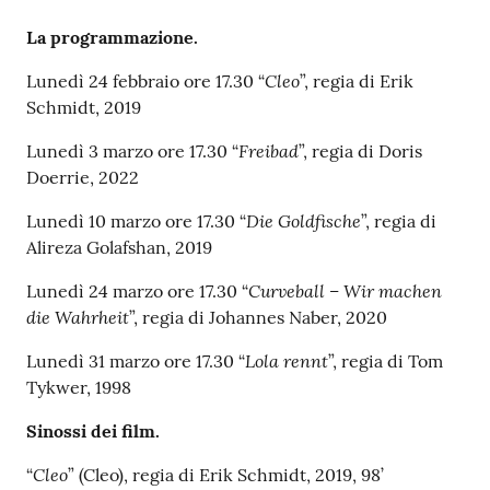
o
n
La programmazione.
l
Cleo
Lunedì 24 febbraio ore 17.30 “
”, regia di Erik
i
Schmidt, 2019
n
e
Freibad
Lunedì 3 marzo ore 17.30 “
”, regia di Doris
A
Doerrie, 2022
N
Die Goldfische
P
Lunedì 10 marzo ore 17.30 “
”, regia di
R
Alireza Golafshan, 2019
Curveball – Wir machen
Lunedì 24 marzo ore 17.30 “
Tutti
die Wahrheit
”, regia di Johannes Naber, 2020
gli
Lola rennt
Lunedì 31 marzo ore 17.30 “
”, regia di Tom
argomenti...
Tykwer, 1998
Sinossi dei film.
Seguici
Cleo
“
” (Cleo), regia di Erik Schmidt, 2019, 98’
su