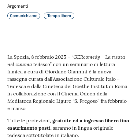
r
Argomenti
t
i
Comunichiamo
Tempo libero
f
i
c
a
t
Contenuto
GERcomedy – La risata
La Spezia, 8 febbraio 2025 – “
i
nel cinema tedesco
” con un seminario di lettura
A
filmica a cura di Giordano Giannini è la nuova
n
rassegna curata dall’Associazione Culturale Italo –
a
Tedesca e dalla Cineteca del Goethe Institut di Roma
g
in collaborazione con il Cinema Odeon della
r
Mediateca Regionale Ligure “S. Fregoso” fra febbraio
a
e marzo.
f
i
Tutte le proiezioni
, gratuite ed a ingresso libero fino
c
esaurimento posti
, saranno in lingua originale
i
tedesca sottotitolate in italiano.