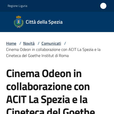
Vai al contenuto
Vai alla navigazione
Vai al footer
Regione Liguria
Città
Città della Spezia
della
Spezia
Home
/
Novità
/
Comunicati
/
Medaglia
Cinema Odeon in collaborazione con ACIT La Spezia e la
d'oro al
Cineteca del Goethe Institut di Roma
Merito
Cinema Odeon in
Salta al contenuto
Civile
Medaglia
collaborazione con
d'argento
ACIT La Spezia e la
al Valor
Militare
Cineteca del Goethe