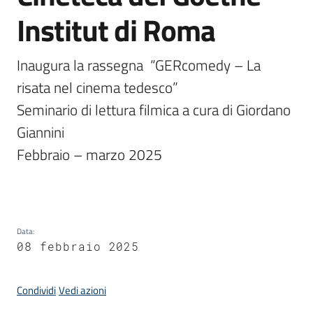
Institut di Roma
Amministrazione
Inaugura la rassegna  “GERcomedy – La 
risata nel cinema tedesco” 

Novità
Menu selezionato
Seminario di lettura filmica a cura di Giordano 
Servizi
Giannini

Febbraio – marzo 2025

Vivere
il
Comune
Data
:
08 febbraio 2025
C
Condividi
Vedi azioni
e