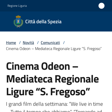
Vai al contenuto
Vai alla navigazione
Vai al footer
Regione Liguria
Città
Città della Spezia
della
Spezia
Home
/
Novità
/
Comunicati
/
Medaglia
Cinema Odeon – Mediateca Regionale Ligure “S. Fregoso”
d'oro al
Cinema Odeon –
Merito
Salta al contenuto
Civile
Mediateca Regionale
Medaglia
Ligure “S. Fregoso”
d'argento
al Valor
Militare
I grandi film della settimana: “We live in time 
– Tutto il tempo che abbiamo”, “Tornando ad 