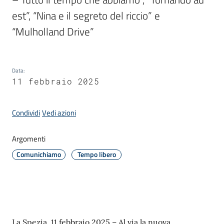
est”, “Nina e il segreto del riccio” e 
“Mulholland Drive”
Amministrazione
Novità
Data
Menu selezionato
:
11 febbraio 2025
Servizi
Condividi
Vedi azioni
Vivere
il
Comune
Argomenti
Comunichiamo
Tempo libero
C
e
Contenuto
La Spezia, 11 febbraio 2025 – Al via la nuova