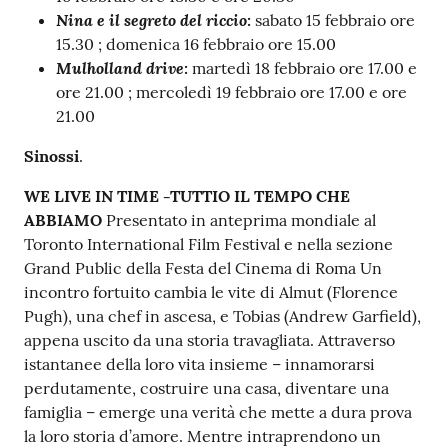
o
Nina e il segreto del riccio:
sabato 15 febbraio ore
n
15.30 ; domenica 16 febbraio ore 15.00
l
Mulholland drive:
martedì 18 febbraio ore 17.00 e
i
ore 21.00 ; mercoledì 19 febbraio ore 17.00 e ore
n
21.00
e
A
Sinossi
.
N
WE LIVE IN TIME -TUTTIO IL TEMPO CHE
P
ABBIAMO
Presentato in anteprima mondiale al
R
Toronto International Film Festival e nella sezione
Grand Public della Festa del Cinema di Roma Un
Tutti
incontro fortuito cambia le vite di Almut (Florence
gli
Pugh), una chef in ascesa, e Tobias (Andrew Garfield),
argomenti...
appena uscito da una storia travagliata. Attraverso
istantanee della loro vita insieme – innamorarsi
perdutamente, costruire una casa, diventare una
famiglia – emerge una verità che mette a dura prova
Seguici
la loro storia d’amore. Mentre intraprendono un
su