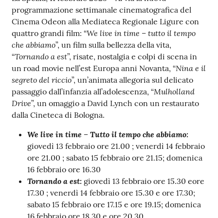
r
programmazione settimanale cinematografica del
t
Cinema Odeon alla Mediateca Regionale Ligure con
i
We live in time – tutto il tempo
quattro grandi film: “
f
che abbiamo
”, un film sulla bellezza della vita,
i
Tornando a est
“
”, risate, nostalgia e colpi di scena in
c
Nina e il
un road movie nell’est Europa anni Novanta, “
a
segreto del riccio
”, un’animata allegoria sul delicato
t
Mulholland
passaggio dall’infanzia all’adolescenza, “
i
Drive
”, un omaggio a David Lynch con un restaurato
A
dalla Cineteca di Bologna.
n
a
We live in time – Tutto il tempo che abbiamo:
g
giovedì 13 febbraio ore 21.00 ; venerdì 14 febbraio
r
ore 21.00 ; sabato 15 febbraio ore 21.15; domenica
a
16 febbraio ore 16.30
f
Tornando a est:
giovedì 13 febbraio ore 15.30 eore
i
17.30 ; venerdì 14 febbraio ore 15.30 e ore 17.30;
c
sabato 15 febbraio ore 17.15 e ore 19.15; domenica
i
16 febbraio ore 18.30 e ore 20.30