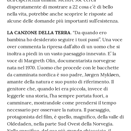
disperatamente di mostrare a 22 cosa c’è di bello
nella vita, potrebbe anche scoprire le risposte ad
alcune delle domande più importanti sull’esistenza.
LA CANZONE DELLA TERRA
. “Da quando ero
bambina ho desiderato seguire i tuoi passi”. Una voce
over commenta la ripresa dall’alto di un uomo che si
inoltra a piedi in un vasto paesaggio innevato. E’ la
voce di Margreth Olin, documentarista norvegese
nata nel 1970. L’uomo che procede con le bacchette
da camminata nordica è suo padre, Jørgen Mykløen,
amante della natura e suo punto di riferimento. Il
genitore che, quando lei era piccola, invece di
leggerle una storia, l’ha sempre portata fuori, a
camminare, mostrandole come prendersi il tempo
necessario per osservare la natura. Il paesaggio,
protagonista del film, è quello, magnifico, della valle di
Oldedaden, nella parte Sud Ovest della Norvegia.
Nello specifico, del suo più grande ghiacciaio, il