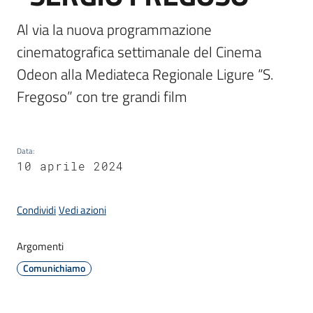
Al via la nuova programmazione 
Amministrazione
cinematografica settimanale del Cinema 
Odeon alla Mediateca Regionale Ligure “S. 
Novità
Fregoso” con tre grandi film
Menu selezionato
Servizi
Data
:
Vivere
10 aprile 2024
il
Comune
Condividi
Vedi azioni
Argomenti
Comunichiamo
C
e