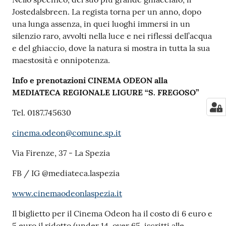
Jostedalsbreen. La regista torna per un anno, dopo
una lunga assenza, in quei luoghi immersi in un
silenzio raro, avvolti nella luce e nei riflessi dell’acqua
e del ghiaccio, dove la natura si mostra in tutta la sua
maestosità e onnipotenza.
Info e prenotazioni CINEMA ODEON alla
MEDIATECA REGIONALE LIGURE “S. FREGOSO”
Tel. 0187.745630
cinema.odeon@comune.sp.it
Via Firenze, 37 - La Spezia
FB / IG @mediateca.laspezia
www.cinemaodeonlaspezia.it
Il biglietto per il Cinema Odeon ha il costo di 6 euro e
5 euro il ridotto (under 14, over 65, iscritti alle