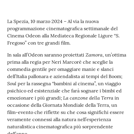
r
t
i
Contenuto
La Spezia, 10 marzo 2024 – Al via la nuova
f
programmazione cinematografica settimanale del
i
Cinema Odeon alla Mediateca Regionale Ligure “S.
c
Fregoso” con tre grandi film.
a
t
Zamora
In sala all’Odeon saranno proiettati
, un’ottima
i
prima alla regia per Neri Marcorè che sceglie la
A
commedia gentile per omaggiare manie e slanci
n
dell’Italia pallonara e aziendalista ai tempi del Boom;
a
Soul
per la rassegna “bambini al cinema”, un viaggio
g
psichico ed esistenziale che farà sognare i bimbi ed
r
La canzone della Terra
emozionare i più grandi;
in
a
occasione della Giornata Mondiale della Terra, un
f
film-evento che riflette su che cosa significhi essere
i
veramente connessi alla natura nell’esperienza
c
naturalistica cinematografica più sorprendente
i
dell’anno.