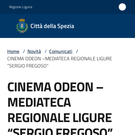
Vai al contenuto
Vai alla navigazione
Vai al footer
Regione Liguria
Città
Città della Spezia
della
Spezia
Home
/
Novità
/
Comunicati
/
Medaglia
CINEMA ODEON –MEDIATECA REGIONALE LIGURE
d'oro al
“SERGIO FREGOSO”
Merito
CINEMA ODEON –
Salta al contenuto
Civile
Medaglia
MEDIATECA
d'argento
REGIONALE LIGURE
al Valor
Militare
“SERGIO FREGOSO”