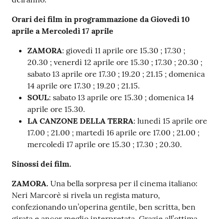
o
n
Orari dei film in programmazione da Giovedì 10
l
aprile a Mercoledì 17 aprile
i
ZAMORA
: giovedì 11 aprile ore 15.30 ; 17.30 ;
n
20.30 ; venerdì 12 aprile ore 15.30 ; 17.30 ; 20.30 ;
e
sabato 13 aprile ore 17.30 ; 19.20 ; 21.15 ; domenica
A
14 aprile ore 17.30 ; 19.20 ; 21.15.
N
SOUL
: sabato 13 aprile ore 15.30 ; domenica 14
P
aprile ore 15.30.
R
LA CANZONE DELLA TERRA
: lunedì 15 aprile ore
17.00 ; 21.00 ; martedì 16 aprile ore 17.00 ; 21.00 ;
Tutti
mercoledì 17 aprile ore 15.30 ; 17.30 ; 20.30.
gli
argomenti...
Sinossi dei film.
ZAMORA.
Una bella sorpresa per il cinema italiano:
Neri Marcorè si rivela un regista maturo,
Seguici
confezionando un’operina gentile, ben scritta, ben
su
girata e ancor meglio interpretata. Grazie all’ottima