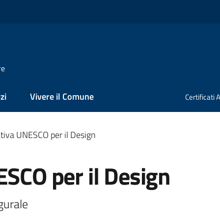
re
zi
Vivere il Comune
Certificati
ativa UNESCO per il Design
ESCO per il Design
gurale