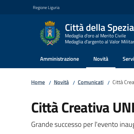
Vai al contenuto
Vai alla navigazione
Vai al footer
Regione Liguria
Città della Spezia
Medaglia d'oro al Merito Civile
Medaglia d'argento al Valor Milita
Amministrazione
Novità
Servi
Menu selezionato
Home
Novità
Comunicati
Città Cre
/
/
/
Salta al contenuto
Città Creativa UN
Grande successo per l'evento inau