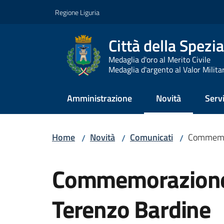
Vai al contenuto
Vai alla navigazione
Vai al footer
Regione Liguria
Città della Spezia
Medaglia d'oro al Merito Civile
Medaglia d'argento al Valor Milita
Amministrazione
Novità
Servi
Menu selezionato
Home
Novità
Comunicati
Commemora
/
/
/
Salta al contenuto
Commemorazione d
Terenzo Bardine