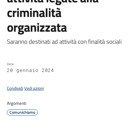
criminalità
Amministrazione
organizzata
Novità
Saranno destinati ad attività con finalità sociali
Menu selezionato
Servizi
Data
:
Vivere
20 gennaio 2024
il
Comune
Condividi
Vedi azioni
Argomenti
Comunichiamo
C
e