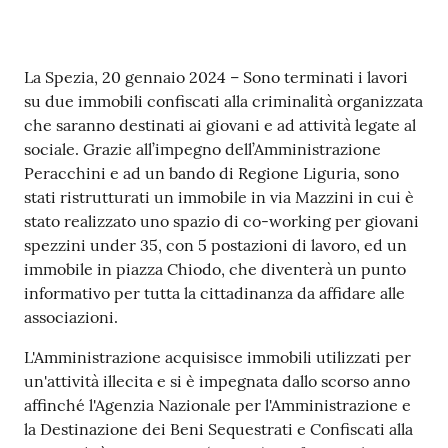
r
t
i
Contenuto
f
La Spezia, 20 gennaio 2024 – Sono terminati i lavori
i
su due immobili confiscati alla criminalità organizzata
c
che saranno destinati ai giovani e ad attività legate al
a
sociale. Grazie all’impegno dell’Amministrazione
t
Peracchini e ad un bando di Regione Liguria, sono
i
stati ristrutturati un immobile in via Mazzini in cui è
A
stato realizzato uno spazio di co-working per giovani
n
spezzini under 35, con 5 postazioni di lavoro, ed un
a
immobile in piazza Chiodo, che diventerà un punto
g
informativo per tutta la cittadinanza da affidare alle
r
associazioni.
a
L'Amministrazione acquisisce immobili utilizzati per
f
un'attività illecita e si è impegnata dallo scorso anno
i
affinché l'Agenzia Nazionale per l'Amministrazione e
c
la Destinazione dei Beni Sequestrati e Confiscati alla
i