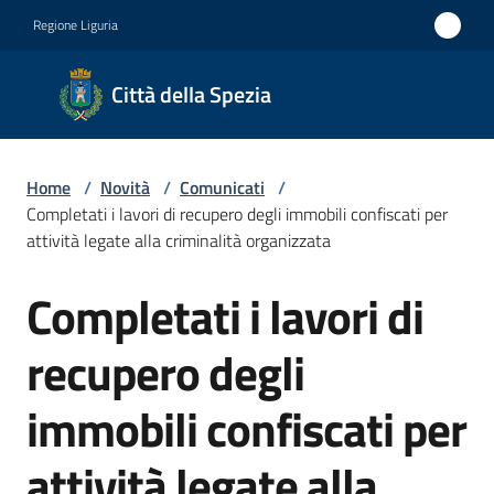
Vai al contenuto
Vai alla navigazione
Vai al footer
Regione Liguria
Città
Città della Spezia
della
Spezia
Home
/
Novità
/
Comunicati
/
Medaglia
Completati i lavori di recupero degli immobili confiscati per
d'oro al
attività legate alla criminalità organizzata
Merito
Completati i lavori di
Salta al contenuto
Civile
Medaglia
recupero degli
d'argento
immobili confiscati per
al Valor
Militare
attività legate alla