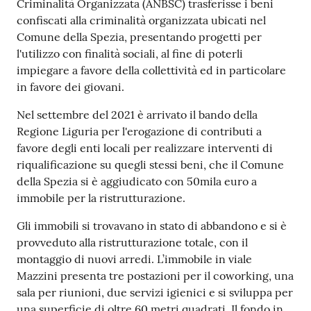
Criminalità Organizzata (ANBSC) trasferisse i beni
o
confiscati alla criminalità organizzata ubicati nel
n
Comune della Spezia, presentando progetti per
l
l'utilizzo con finalità sociali, al fine di poterli
i
impiegare a favore della collettività ed in particolare
n
in favore dei giovani.
e
A
Nel settembre del 2021 è arrivato il bando della
N
Regione Liguria per l'erogazione di contributi a
P
favore degli enti locali per realizzare interventi di
R
riqualificazione su quegli stessi beni, che il Comune
della Spezia si è aggiudicato con 50mila euro a
Tutti
immobile per la ristrutturazione.
gli
Gli immobili si trovavano in stato di abbandono e si è
argomenti...
provveduto alla ristrutturazione totale, con il
montaggio di nuovi arredi. L’immobile in viale
Mazzini presenta tre postazioni per il coworking, una
Seguici
sala per riunioni, due servizi igienici e si sviluppa per
su
una superficie di oltre 60 metri quadrati. Il fondo in