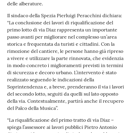
o
delle alberature.
n
Il sindaco della Spezia Pierluigi Peracchini dichiara:
l
“La conclusione dei lavori di riqualificazione del
i
primo lotto di via Diaz rappresenta un importante
n
passo avanti per migliorare nel complesso un’area
e
storica e frequentata da turisti e cittadini. Con la
A
rimozione del cantiere, le persone hanno già ripreso
N
a vivere e utilizzare la parte rinnovata, che evidenzia
P
in modo concreto i miglioramenti previsti in termini
R
di sicurezza e decoro urbano. L’intervento è stato
realizzato seguendo le indicazioni della
Tutti
Soprintendenza e, a breve, prenderanno il via i lavori
gli
del secondo lotto, seguiti da quelli sul lato opposto
argomenti...
della via. Contestualmente, partirà anche il recupero
del Palco della Musica”.
“La riqualificazione del primo tratto di via Diaz –
Seguici
spiega l’assessore ai lavori pubblici Pietro Antonio
su