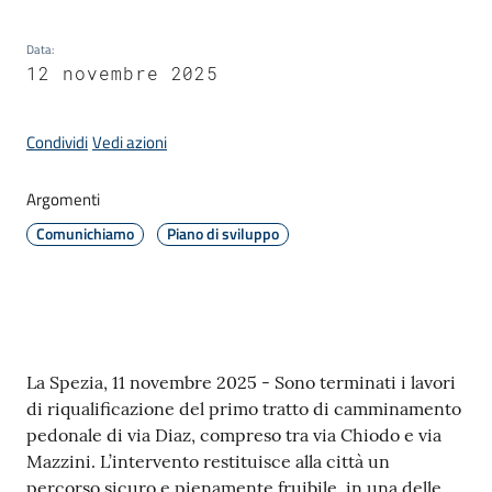
Data
:
Amministrazione
12 novembre 2025
Novità
Condividi
Vedi azioni
Menu selezionato
Servizi
Argomenti
Comunichiamo
Piano di sviluppo
Vivere
il
Comune
Contenuto
La Spezia, 11 novembre 2025 - Sono terminati i lavori
di riqualificazione del primo tratto di camminamento
pedonale di via Diaz, compreso tra via Chiodo e via
C
Mazzini. L’intervento restituisce alla città un
e
percorso sicuro e pienamente fruibile, in una delle