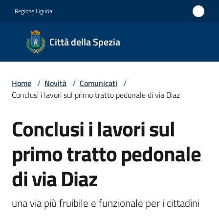
Vai al contenuto
Vai alla navigazione
Vai al footer
Regione Liguria
Città
Città della Spezia
della
Spezia
Home
/
Novità
/
Comunicati
/
Medaglia
Conclusi i lavori sul primo tratto pedonale di via Diaz
d'oro al
Conclusi i lavori sul
Merito
Salta al contenuto
Civile
primo tratto pedonale
Medaglia
di via Diaz
d'argento
al Valor
Militare
una via più fruibile e funzionale per i cittadini