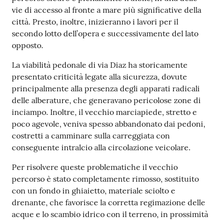
r
vie di accesso al fronte a mare più significative della
t
città. Presto, inoltre, inizieranno i lavori per il
i
secondo lotto dell’opera e successivamente del lato
f
opposto.
i
c
La viabilità pedonale di via Diaz ha storicamente
a
presentato criticità legate alla sicurezza, dovute
t
principalmente alla presenza degli apparati radicali
i
delle alberature, che generavano pericolose zone di
A
inciampo. Inoltre, il vecchio marciapiede, stretto e
n
poco agevole, veniva spesso abbandonato dai pedoni,
a
costretti a camminare sulla carreggiata con
g
conseguente intralcio alla circolazione veicolare.
r
a
Per risolvere queste problematiche il vecchio
f
percorso è stato completamente rimosso, sostituito
i
con un fondo in ghiaietto, materiale sciolto e
c
drenante, che favorisce la corretta regimazione delle
i
acque e lo scambio idrico con il terreno, in prossimità