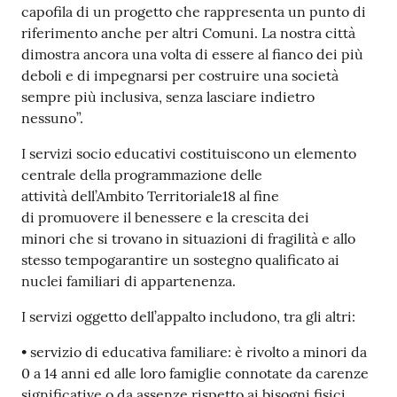
o
capofila di un progetto che rappresenta un punto di
n
riferimento anche per altri Comuni. La nostra città
l
dimostra ancora una volta di essere al fianco dei più
i
deboli e di impegnarsi per costruire una società
n
sempre più inclusiva, senza lasciare indietro
e
nessuno”.
A
I servizi socio educativi costituiscono un elemento
N
centrale della programmazione delle
P
attività dell’Ambito Territoriale18 al fine
R
di promuovere il benessere e la crescita dei
minori che si trovano in situazioni di fragilità e allo
Tutti
stesso tempogarantire un sostegno qualificato ai
gli
nuclei familiari di appartenenza.
argomenti...
I servizi oggetto dell’appalto includono, tra gli altri:
• servizio di educativa familiare: è rivolto a minori da
Seguici
0 a 14 anni ed alle loro famiglie connotate da carenze
su
significative o da assenze rispetto ai bisogni fisici,