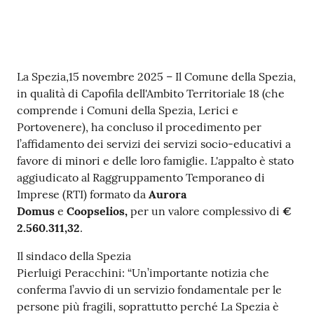
r
t
i
f
i
Contenuto
La Spezia,15 novembre 2025 – Il Comune della Spezia,
c
in qualità di Capofila dell'Ambito Territoriale 18 (che
a
comprende i Comuni della Spezia, Lerici e
t
Portovenere), ha concluso il procedimento per
i
l’affidamento dei servizi dei servizi socio-educativi a
A
favore di minori e delle loro famiglie. L'appalto è stato
n
aggiudicato al Raggruppamento Temporaneo di
a
Imprese (RTI) formato da
Aurora
g
Domus
e
Coopselios,
per un valore complessivo di
€
r
2.560.311,32
.
a
f
Il sindaco della Spezia
i
Pierluigi Peracchini: “Un’importante notizia che
c
conferma l’avvio di un servizio fondamentale per le
i
persone più fragili, soprattutto perché La Spezia è