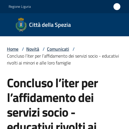
Vai al contenuto
Vai alla navigazione
Vai al footer
Regione Liguria
Città
Città della Spezia
della
Spezia
Home
/
Novità
/
Comunicati
/
Medaglia
Concluso l’iter per l’affidamento dei servizi socio - educativi
d'oro al
rivolti ai minori e alle loro famiglie
Merito
Concluso l’iter per
Salta al contenuto
Civile
Medaglia
l’affidamento dei
d'argento
servizi socio -
al Valor
Militare
educativi rivolti ai