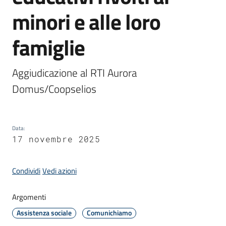
minori e alle loro
Amministrazione
famiglie
Novità
Aggiudicazione al RTI Aurora 
Menu selezionato
Domus/Coopselios
Servizi
Vivere
il
Data
:
Comune
17 novembre 2025
Condividi
Vedi azioni
Argomenti
C
Assistenza sociale
Comunichiamo
e