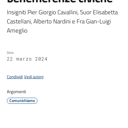
Insigniti Pier Giorgio Cavallini, Suor Elisabetta 
Amministrazione
Castellani, Alberto Nardini e Fra Gian-Luigi 
Ameglio
Novità
Menu selezionato
Servizi
Data
:
22 marzo 2024
Vivere
il
Condividi
Vedi azioni
Comune
Argomenti
Comunichiamo
C
e