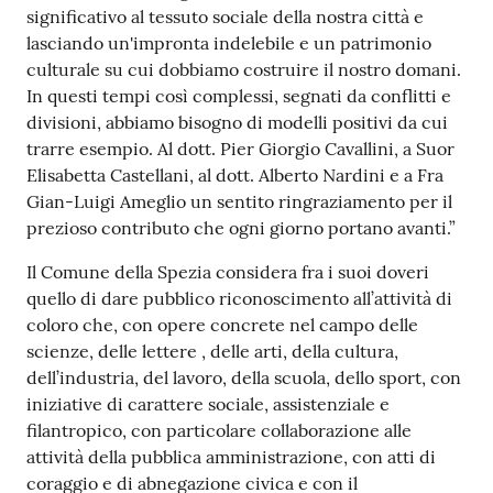
o
significativo al tessuto sociale della nostra città e
n
lasciando un'impronta indelebile e un patrimonio
l
culturale su cui dobbiamo costruire il nostro domani.
i
In questi tempi così complessi, segnati da conflitti e
n
divisioni, abbiamo bisogno di modelli positivi da cui
e
trarre esempio. Al dott. Pier Giorgio Cavallini, a Suor
A
Elisabetta Castellani, al dott. Alberto Nardini e a Fra
N
Gian-Luigi Ameglio un sentito ringraziamento per il
P
prezioso contributo che ogni giorno portano avanti.”
R
Il Comune della Spezia considera fra i suoi doveri
quello di dare pubblico riconoscimento all’attività di
Tutti
coloro che, con opere concrete nel campo delle
gli
scienze, delle lettere , delle arti, della cultura,
argomenti...
dell’industria, del lavoro, della scuola, dello sport, con
iniziative di carattere sociale, assistenziale e
filantropico, con particolare collaborazione alle
attività della pubblica amministrazione, con atti di
Seguici
coraggio e di abnegazione civica e con il
su