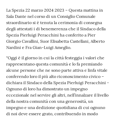
r
t
Contenuto
La Spezia 22 marzo 2024 2023 – Questa mattina in
i
Sala Dante nel corso di un Consiglio Comunale
f
straordinario si è tenuta la cerimonia di consegna
i
degli attestati i di benemerenza che il Sindaco della
c
Spezia Pierluigi Peracchini ha conferito a Pier
a
Giorgio Cavallini, Suor Elisabetta Castellani, Alberto
t
Nardini e Fra Gian-Luigi Ameglio.
i
A
“Oggi è il giorno in cui la città festeggia i valori che
n
rappresentano questa comunità e lo fa premiando
a
alcune persone che ne sono parte attiva e linfa vitale
g
conferendo loro il più alto riconoscimento civico –
r
dichiara il Sindaco della Spezia Pierluigi Peracchini -
a
Ognuno di loro ha dimostrato un impegno
f
eccezionale nel servire gli altri, nell’innalzare il livello
i
della nostra comunità con una generosità, un
c
impegno e una dedizione quotidiana di cui ognuno
i
di noi deve essere grato, contribuendo in modo