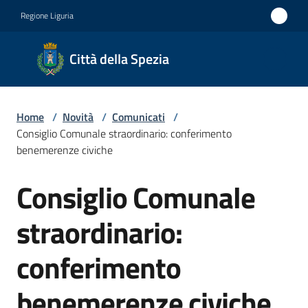
Vai al contenuto
Vai alla navigazione
Vai al footer
Regione Liguria
Città
Città della Spezia
della
Spezia
Home
/
Novità
/
Comunicati
/
Medaglia
Consiglio Comunale straordinario: conferimento
d'oro al
benemerenze civiche
Merito
Consiglio Comunale
Salta al contenuto
Civile
Medaglia
straordinario:
d'argento
conferimento
al Valor
Militare
benemerenze civiche