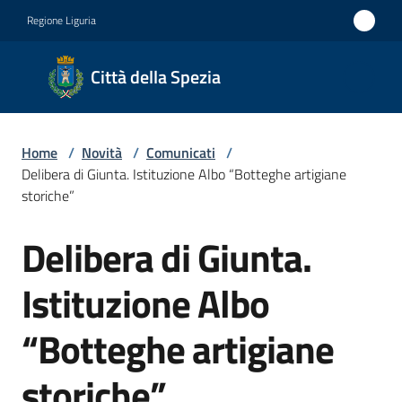
Vai al contenuto
Vai alla navigazione
Vai al footer
Regione Liguria
Città
Città della Spezia
della
Spezia
Home
/
Novità
/
Comunicati
/
Medaglia
Delibera di Giunta. Istituzione Albo “Botteghe artigiane
d'oro al
storiche”
Merito
Delibera di Giunta.
Salta al contenuto
Civile
Medaglia
Istituzione Albo
d'argento
“Botteghe artigiane
al Valor
Militare
storiche”