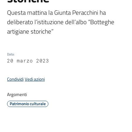
Questa mattina la Giunta Peracchini ha 
Amministrazione
deliberato l’istituzione dell’albo “Botteghe 
artigiane storiche”
Novità
Menu selezionato
Servizi
Data
:
20 marzo 2023
Vivere
il
Condividi
Vedi azioni
Comune
Argomenti
Patrimonio culturale
C
e