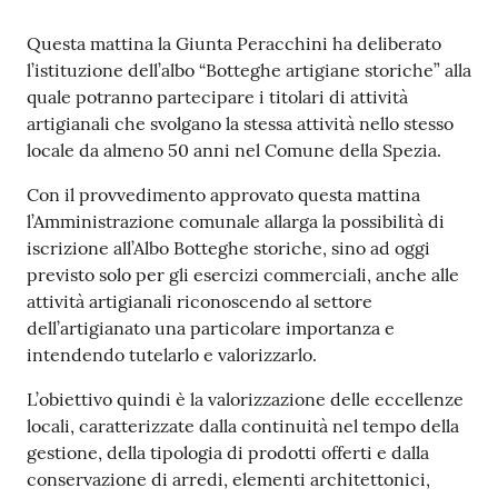
r
t
Contenuto
Questa mattina la Giunta Peracchini ha deliberato
i
l’istituzione dell’albo “Botteghe artigiane storiche” alla
f
quale potranno partecipare i titolari di attività
i
artigianali che svolgano la stessa attività nello stesso
c
locale da almeno 50 anni nel Comune della Spezia.
a
t
Con il provvedimento approvato questa mattina
i
l’Amministrazione comunale allarga la possibilità di
A
iscrizione all’Albo Botteghe storiche, sino ad oggi
n
previsto solo per gli esercizi commerciali, anche alle
a
attività artigianali riconoscendo al settore
g
dell’artigianato una particolare importanza e
r
intendendo tutelarlo e valorizzarlo.
a
L’obiettivo quindi è la valorizzazione delle eccellenze
f
locali, caratterizzate dalla continuità nel tempo della
i
gestione, della tipologia di prodotti offerti e dalla
c
conservazione di arredi, elementi architettonici,
i