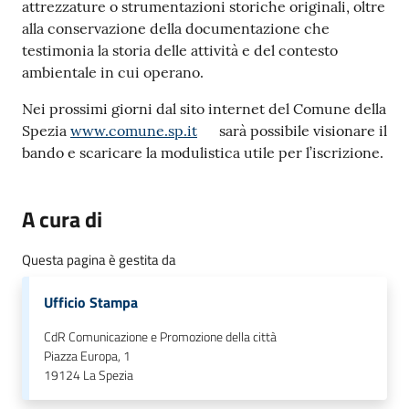
attrezzature o strumentazioni storiche originali, oltre
o
alla conservazione della documentazione che
n
testimonia la storia delle attività e del contesto
l
ambientale in cui operano.
i
n
Nei prossimi giorni dal sito internet del Comune della
e
Spezia
www.comune.sp.it
sarà possibile visionare il
A
bando e scaricare la modulistica utile per l’iscrizione.
N
P
R
A cura di
Questa pagina è gestita da
Tutti
gli
Ufficio Stampa
argomenti...
CdR Comunicazione e Promozione della città
Piazza Europa, 1
19124
La Spezia
Seguici
su