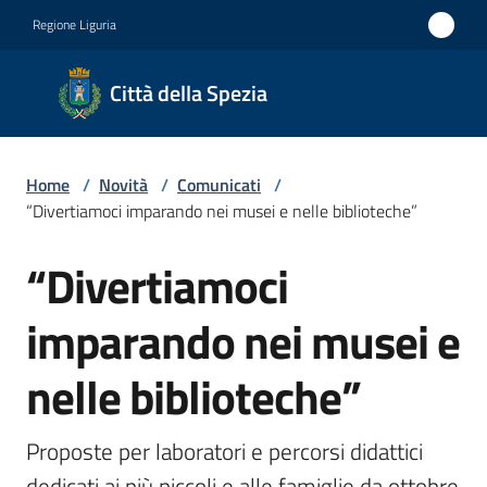
Vai al contenuto
Vai alla navigazione
Vai al footer
Regione Liguria
Città
Città della Spezia
della
Spezia
Home
/
Novità
/
Comunicati
/
Medaglia
“Divertiamoci imparando nei musei e nelle biblioteche”
d'oro al
“Divertiamoci
Merito
Salta al contenuto
Civile
imparando nei musei e
Medaglia
nelle biblioteche”
d'argento
al Valor
Militare
Proposte per laboratori e percorsi didattici 
dedicati ai più piccoli e alle famiglie da ottobre 