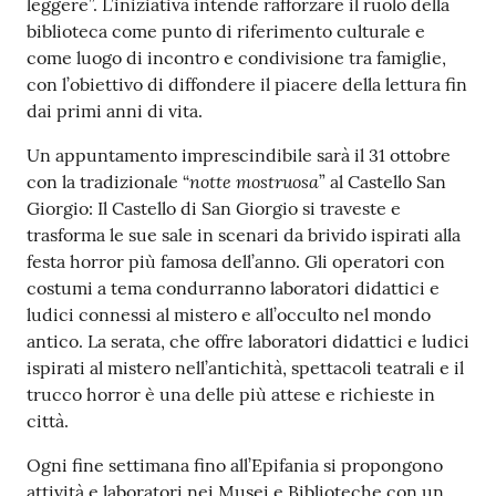
leggere”. L’iniziativa intende rafforzare il ruolo della
o
biblioteca come punto di riferimento culturale e
n
come luogo di incontro e condivisione tra famiglie,
l
con l’obiettivo di diffondere il piacere della lettura fin
i
dai primi anni di vita.
n
e
Un appuntamento imprescindibile sarà il 31 ottobre
A
notte mostruosa
con la tradizionale “
” al Castello San
N
Giorgio: Il Castello di San Giorgio si traveste e
P
trasforma le sue sale in scenari da brivido ispirati alla
R
festa horror più famosa dell’anno. Gli operatori con
costumi a tema condurranno laboratori didattici e
Tutti
ludici connessi al mistero e all’occulto nel mondo
gli
antico. La serata, che offre laboratori didattici e ludici
argomenti...
ispirati al mistero nell’antichità, spettacoli teatrali e il
trucco horror è una delle più attese e richieste in
città.
Seguici
Ogni fine settimana fino all’Epifania si propongono
su
attività e laboratori nei Musei e Biblioteche con un