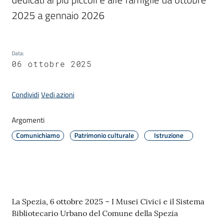
2025 a gennaio 2026
Amministrazione
Data
:
Novità
06 ottobre 2025
Menu selezionato
Servizi
Condividi
Vedi azioni
Vivere
Argomenti
il
Comune
Comunichiamo
Patrimonio culturale
Istruzione
C
Contenuto
La Spezia, 6 ottobre 2025 – I Musei Civici e il Sistema
e
Bibliotecario Urbano del Comune della Spezia