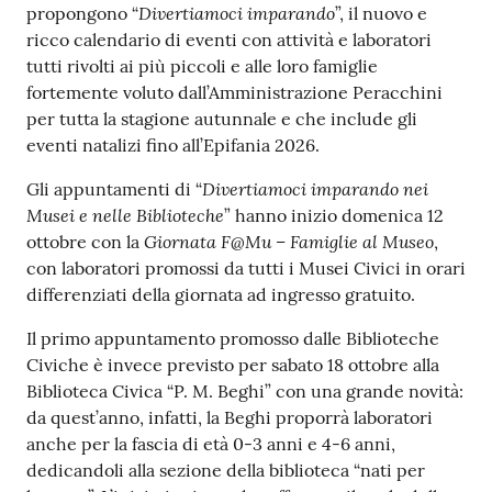
r
Divertiamoci imparando
propongono “
”, il nuovo e
t
ricco calendario di eventi con attività e laboratori
i
tutti rivolti ai più piccoli e alle loro famiglie
f
fortemente voluto dall’Amministrazione Peracchini
i
per tutta la stagione autunnale e che include gli
c
eventi natalizi fino all’Epifania 2026.
a
t
Divertiamoci imparando nei
Gli appuntamenti di “
i
Musei e nelle Biblioteche
” hanno inizio domenica 12
A
Giornata F@Mu – Famiglie al Museo
ottobre con la
,
n
con laboratori promossi da tutti i Musei Civici in orari
a
differenziati della giornata ad ingresso gratuito.
g
Il primo appuntamento promosso dalle Biblioteche
r
Civiche è invece previsto per sabato 18 ottobre alla
a
Biblioteca Civica “P. M. Beghi” con una grande novità:
f
da quest’anno, infatti, la Beghi proporrà laboratori
i
anche per la fascia di età 0-3 anni e 4-6 anni,
c
dedicandoli alla sezione della biblioteca “nati per
i