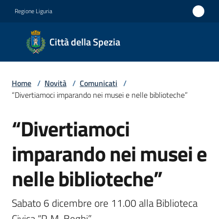
Vai al contenuto
Vai alla navigazione
Vai al footer
Regione Liguria
Città
Città della Spezia
della
Spezia
Home
/
Novità
/
Comunicati
/
Medaglia
“Divertiamoci imparando nei musei e nelle biblioteche”
d'oro al
“Divertiamoci
Merito
Salta al contenuto
Civile
imparando nei musei e
Medaglia
nelle biblioteche”
d'argento
al Valor
Militare
Sabato 6 dicembre ore 11.00 alla Biblioteca 
Civica “P. M. Beghi”