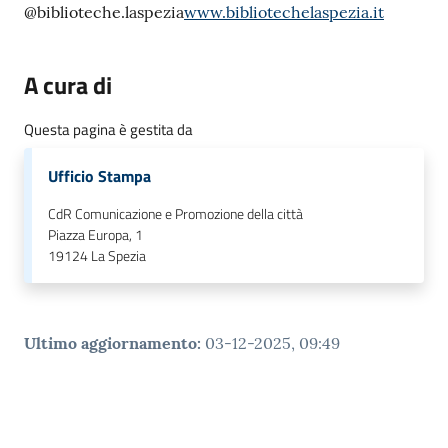
o
@biblioteche.laspezia
www.bibliotechelaspezia.it
n
l
A cura di
i
n
Questa pagina è gestita da
e
A
Ufficio Stampa
N
P
CdR Comunicazione e Promozione della città
R
Piazza Europa, 1
19124
La Spezia
Tutti
gli
argomenti...
Ultimo aggiornamento
:
03-12-2025, 09:49
Seguici
su