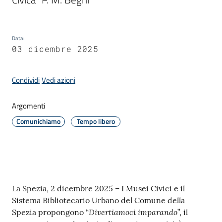
Amministrazione
Data
:
03 dicembre 2025
Novità
Menu selezionato
Condividi
Vedi azioni
Servizi
Argomenti
Vivere
Comunichiamo
Tempo libero
il
Comune
Contenuto
La Spezia, 2 dicembre 2025 – I Musei Civici e il
C
Sistema Bibliotecario Urbano del Comune della
e
Divertiamoci imparando
Spezia propongono “
”, il