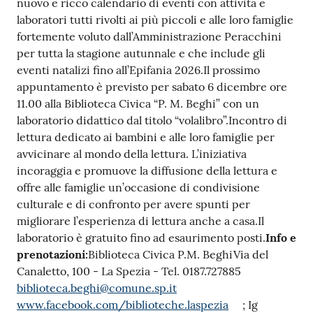
r
nuovo e ricco calendario di eventi con attività e
t
laboratori tutti rivolti ai più piccoli e alle loro famiglie
i
fortemente voluto dall’Amministrazione Peracchini
f
per tutta la stagione autunnale e che include gli
i
eventi natalizi fino all’Epifania 2026.Il prossimo
c
appuntamento è previsto per sabato 6 dicembre ore
a
11.00 alla Biblioteca Civica “P. M. Beghi” con un
t
laboratorio didattico dal titolo “volalibro”.Incontro di
i
lettura dedicato ai bambini e alle loro famiglie per
A
avvicinare al mondo della lettura. L’iniziativa
n
incoraggia e promuove la diffusione della lettura e
a
offre alle famiglie un’occasione di condivisione
g
culturale e di confronto per avere spunti per
r
migliorare l’esperienza di lettura anche a casa.Il
a
laboratorio è gratuito fino ad esaurimento posti.
Info e
f
prenotazioni:
Biblioteca Civica P.M. BeghiVia del
i
Canaletto, 100 - La Spezia - Tel. 0187.727885
c
biblioteca.beghi@comune.sp.it
i
www.facebook.com/biblioteche.laspezia
; Ig