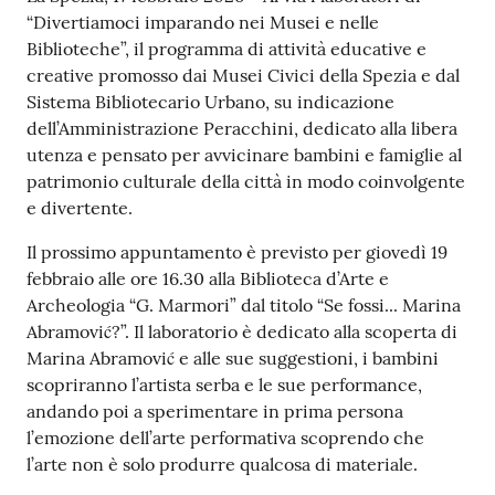
r
“Divertiamoci imparando nei Musei e nelle
t
Biblioteche”, il programma di attività educative e
i
creative promosso dai Musei Civici della Spezia e dal
f
Sistema Bibliotecario Urbano, su indicazione
i
dell’Amministrazione Peracchini, dedicato alla libera
c
utenza e pensato per avvicinare bambini e famiglie al
a
patrimonio culturale della città in modo coinvolgente
t
e divertente.
i
A
Il prossimo appuntamento è previsto per giovedì 19
n
febbraio alle ore 16.30 alla Biblioteca d’Arte e
a
Archeologia “G. Marmori” dal titolo “Se fossi... Marina
g
Abramović?”. Il laboratorio è dedicato alla scoperta di
r
Marina Abramović e alle sue suggestioni, i bambini
a
scopriranno l’artista serba e le sue performance,
f
andando poi a sperimentare in prima persona
i
l’emozione dell’arte performativa scoprendo che
c
l’arte non è solo produrre qualcosa di materiale.
i