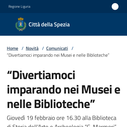
Vai al contenuto
Vai alla navigazione
Vai al footer
Regione Liguria
Città
Città della Spezia
della
Spezia
Home
/
Novità
/
Comunicati
/
Medaglia
“Divertiamoci imparando nei Musei e nelle Biblioteche”
d'oro al
“Divertiamoci
Merito
Salta al contenuto
Civile
imparando nei Musei e
Medaglia
nelle Biblioteche”
d'argento
al Valor
Militare
Giovedì 19 febbraio ore 16.30 alla Biblioteca 
di Storia dell’Arte e Archeologia “G. Marmori” 