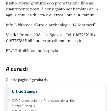
o
Il laboratorio, gratuito con prenotazione fino ad
n
esaurimento posti, è consigliato per bambini dai 6
l
agli 11 anni. La durata è di circa 1 ora e 30 minuti.
i
Info Biblioteca d’Arte e Archeologia “G. Marmori”
n
e
Via del Prione, 238 - La Spezia - Tel. 0187.727918 e
A
0187.727885 biblioteca.arte@comune.sp.it
N
P
FB/IG @biblioteche.laspezia
R
A cura di
Tutti
gli
Questa pagina è gestita da
argomenti...
Ufficio Stampa
CdR Comunicazione e Promozione della città
Seguici
Piazza Europa, 1
su