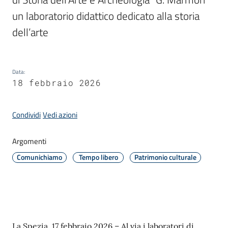
un laboratorio didattico dedicato alla storia 
dell’arte
Amministrazione
Novità
Data
Menu selezionato
:
18 febbraio 2026
Servizi
Condividi
Vedi azioni
Vivere
il
Comune
Argomenti
Comunichiamo
Tempo libero
Patrimonio culturale
C
e
Contenuto
La Spezia, 17 febbraio 2026 – Al via i laboratori di